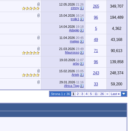
12.05.2026
21:26
265
349,707
zimny
15.04.2026
16:14
96
194,489
trolik1
14.04.2026
19:18
5
4,362
Adagiio
11.04.2026
20:45
49
43,168
matjas
21.03.2026
23:49
71
90,613
Maurosso
19.03.2026
11:07
96
139,858
arbo
15.02.2026
15:05
243
248,374
Artek
29.01.2026
11:16
33
59,200
Africa Tigg
Strona 1 z 36
1
2
3
4
5
11
26
>
Last
»