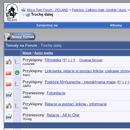
Africa Twin Forum - POLAND
>
Podróże. Całkiem małe, średnie i duże.
Trochę dalej
Zarejestruj się
Albumy
Tematy na Forum
: Trochę dalej
Wątek
/
Autor wątku
Przyklejony:
Filmoteka
(
1
2
3
...
Ostatnia Strona
)
czosnek
Przyklejony:
Linkownia: relacje w postaci linków, ciekawe stron
maro
Przyklejony:
Podróże Afrykanerów - interaktywna mapa
(
1
2
3
JARU
Przeniesiony:
Fotorelacje
JARU
Przyklejony:
Relacje w postaci linków - informacje
Ola
Przeniesiony:
Relacje - All In One
7Greg