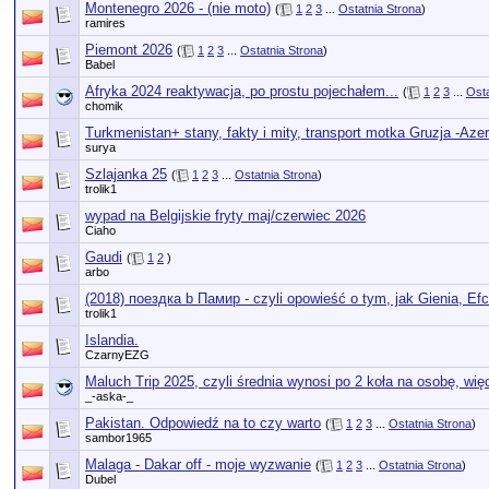
Montenegro 2026 - (nie moto)
(
1
2
3
...
Ostatnia Strona
)
ramires
Piemont 2026
(
1
2
3
...
Ostatnia Strona
)
Babel
Afryka 2024 reaktywacja, po prostu pojechałem...
(
1
2
3
...
Osta
chomik
Turkmenistan+ stany, fakty i mity, transport motka Gruzja -Aze
surya
Szlajanka 25
(
1
2
3
...
Ostatnia Strona
)
trolik1
wypad na Belgijskie fryty maj/czerwiec 2026
Ciaho
Gaudi
(
1
2
)
arbo
(2018) поездка b Памир - czyli opowieść o tym, jak Gienia, Ef
trolik1
Islandia.
CzarnyEZG
Maluch Trip 2025, czyli średnia wynosi po 2 koła na osobę, w
_-aska-_
Pakistan. Odpowiedź na to czy warto
(
1
2
3
...
Ostatnia Strona
)
sambor1965
Malaga - Dakar off - moje wyzwanie
(
1
2
3
...
Ostatnia Strona
)
Dubel