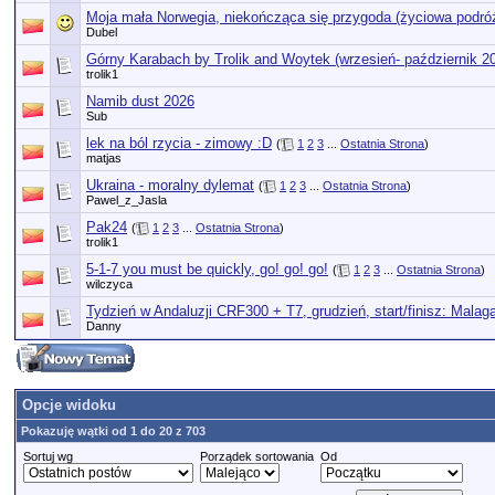
Moja mała Norwegia, niekończąca się przygoda (życiowa podró
Dubel
Górny Karabach by Trolik and Woytek (wrzesień- październik 2
trolik1
Namib dust 2026
Sub
lek na ból rzycia - zimowy :D
(
1
2
3
...
Ostatnia Strona
)
matjas
Ukraina - moralny dylemat
(
1
2
3
...
Ostatnia Strona
)
Pawel_z_Jasla
Pak24
(
1
2
3
...
Ostatnia Strona
)
trolik1
5-1-7 you must be quickly, go! go! go!
(
1
2
3
...
Ostatnia Strona
)
wilczyca
Tydzień w Andaluzji CRF300 + T7, grudzień, start/finisz: Malag
Danny
Opcje widoku
Pokazuję wątki od 1 do 20 z 703
Sortuj wg
Porządek sortowania
Od