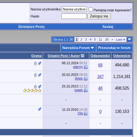
Nazwa użytkownika
Pamiętaj moje logowanie?
Hasło
Dzisiejsze Posty
Szukaj
Strona 1 z 36
1
2
3
4
5
11
26
>
Last
»
Narzędzia Forum
Przeszukaj to forum
Ocena
Ostatni Post / Autor
Odpowiedzi
Odwiedzin
08.12.2024
06:51
68
494,680
wierny
20.02.2023
08:05
347
1,214,181
Artek
25.10.2013
12:12
48
408,525
tupek
-
-
-
11.10.2010
14:30
0
130,153
Ola
-
-
-