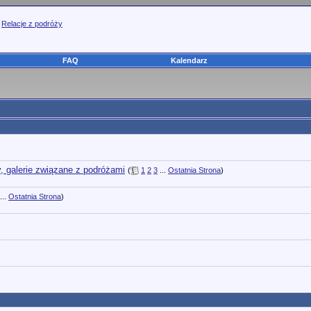
>
Relacje z podróży
FAQ
Kalendarz
y, galerie związane z podróżami
(
1
2
3
...
Ostatnia Strona
)
...
Ostatnia Strona
)