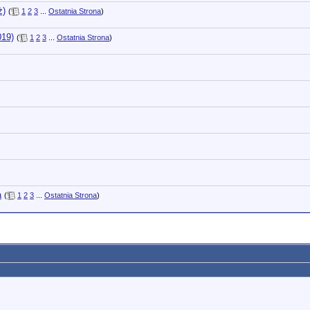
ż)
(
1
2
3
...
Ostatnia Strona
)
019)
(
1
2
3
...
Ostatnia Strona
)
a
(
1
2
3
...
Ostatnia Strona
)