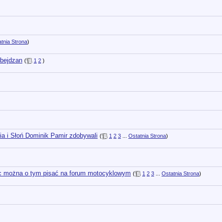
tnia Strona
)
rbejdzan
(
1
2
)
cia i Słoń Dominik Pamir zdobywali
(
1
2
3
...
Ostatnia Strona
)
ięc można o tym pisać na forum motocyklowym
(
1
2
3
...
Ostatnia Strona
)