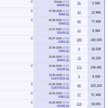
Dzisiaj
10:13
55
5,595
Adagiio
07.08.2026
11:12
42
12,966
Babel
05.08.2026
06:53
66
77,400
Dubel
13.07.2026
18:28
12
9,384
chomik
05.07.2026
17:04
180
182,025
trolik1
22.06.2026
10:00
0
16,539
Ciaho
15.06.2026
15:00
15
15,230
Andrez
14.06.2026
19:27
171
236,491
chomik
12.06.2026
11:56
6
9,339
CzarnyEZG
01.06.2026
19:35
86
102,203
CzarnyEZG
19.05.2026
17:14
37
57,406
trolik1
15.05.2026
13:43
119
53,091
chomik