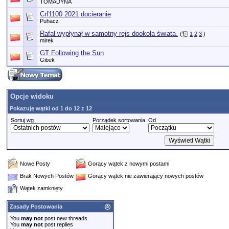
TOMADYNA
Crf1100 2021 docieranie
Puhacz
Rafał wypłynął w samotny rejs dookoła świata.
(
1
2
3
)
mirek
GT Following the Sun
Gibek
Opcje widoku
Pokazuję wątki od 1 do 12 z 12
Sortuj wg
Porządek sortowania
Od
Nowe Posty
Gorący wątek z nowymi postami
Brak Nowych Postów
Gorący wątek nie zawierający nowych postów
Wątek zamknięty
Zasady Postowania
You
may not
post new threads
You
may not
post replies