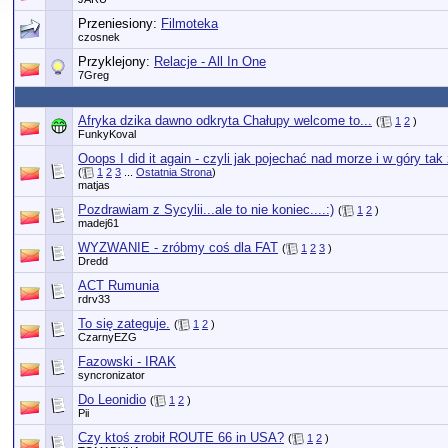
Przeniesiony:
Filmoteka
czosnek
Przyklejony:
Relacje - All In One
7Greg
Afryka dzika dawno odkryta Chałupy welcome to...
(
1
2
)
FunkyKoval
Ooops I did it again - czyli jak pojechać nad morze i w góry tak
(
1
2
3
...
Ostatnia Strona
)
matjas
Pozdrawiam z Sycylii...ale to nie koniec....:)
(
1
2
)
madej61
WYZWANIE - zróbmy coś dla FAT
(
1
2
3
)
Dredd
ACT Rumunia
rdrv33
To się zateguje.
(
1
2
)
CzarnyEZG
Fazowski - IRAK
syncronizator
Do Leonidio
(
1
2
)
Pii
Czy ktoś zrobił ROUTE 66 in USA?
(
1
2
)