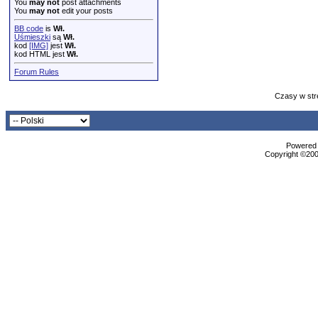
You
may not
post attachments
You
may not
edit your posts
BB code
is
Wł.
Uśmieszki
są
Wł.
kod
[IMG]
jest
Wł.
kod HTML jest
Wł.
Forum Rules
Czasy w str
Powered b
Copyright ©2000