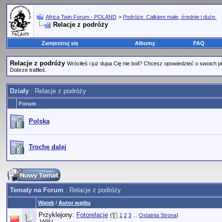
Africa Twin Forum - POLAND
>
Podróże. Całkiem małe, średnie i duże.
Relacje z podróży
Zarejestruj się
Albumy
FAQ
Relacje z podróży
Wróciłeś i już dupa Cię nie boli? Chcesz opowiedzieć o swoich 
Dobrze trafiłeś.
Działy
: Relacje z podróży
Forum
Polska
Trochę dalej
Tematy na Forum
: Relacje z podróży
Wątek
/
Autor wątku
Przyklejony:
Fotorelacje
(
1
2
3
...
Ostatnia Strona
)
JARU