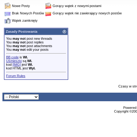
Nowe Posty
Gorący wątek z nowymi postami
Brak Nowych Postów
Gorący wątek nie zawierający nowych postów
Wątek zamknięty
Zasady Postowania
You
may not
post new threads
You
may not
post replies
You
may not
post attachments
You
may not
edit your posts
BB code
is
Wł.
Uśmieszki
są
Wł.
kod
[IMG]
jest
Wł.
kod HTML jest
Wył.
Forum Rules
Czasy w str
Powered b
Copyright ©2000