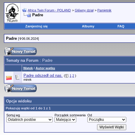
Africa Twin Forum - POLAND
>
Główny dział
>
Pamiętnik
Padre
Zarejestruj się
Albumy
FAQ
Padre
[✞06.06.2024]
Tematy na Forum
: Padre
Wątek
/
Autor wątku
Padre odszedł od nas.
(
1
2
)
mirek
Opcje widoku
Pokazuję wątki od 1 do 1 z 1
Sortuj wg
Porządek sortowania
Od