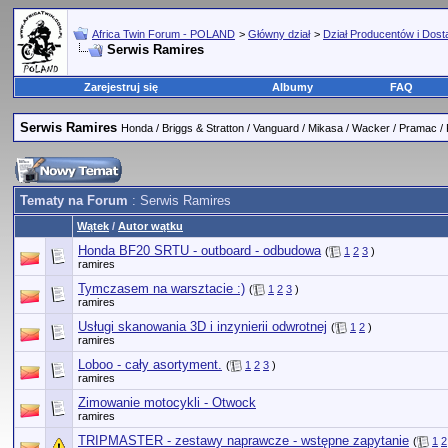
Africa Twin Forum - POLAND
>
Główny dział
>
Dział Producentów i Dos
Serwis Ramires
Zarejestruj się
Albumy
FAQ
Serwis Ramires
Honda / Briggs & Stratton / Vanguard / Mikasa / Wacker / Pramac /
Tematy na Forum
: Serwis Ramires
Wątek
/
Autor wątku
Honda BF20 SRTU - outboard - odbudowa
(
1
2
3
)
ramires
Tymczasem na warsztacie :)
(
1
2
3
)
ramires
Usługi skanowania 3D i inzynierii odwrotnej
(
1
2
)
ramires
Loboo - cały asortyment.
(
1
2
3
)
ramires
Zimowanie motocykli - Otwock
ramires
TRIPMASTER - zestawy naprawcze - wstępne zapytanie
(
1
2