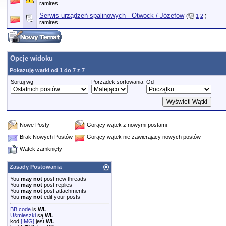
ramires
Serwis urządzeń spalinowych - Otwock / Józefow
(
1
2
)
ramires
Opcje widoku
Pokazuję wątki od 1 do 7 z 7
Sortuj wg
Porządek sortowania
Od
Nowe Posty
Gorący wątek z nowymi postami
Brak Nowych Postów
Gorący wątek nie zawierający nowych postów
Wątek zamknięty
Zasady Postowania
You
may not
post new threads
You
may not
post replies
You
may not
post attachments
You
may not
edit your posts
BB code
is
Wł.
Uśmieszki
są
Wł.
kod
[IMG]
jest
Wł.