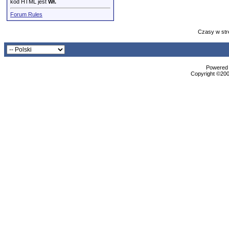
kod HTML jest
Wł.
Forum Rules
Czasy w str
Powered b
Copyright ©2000