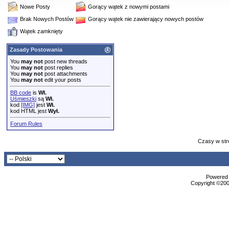
Nowe Posty
Gorący wątek z nowymi postami
Brak Nowych Postów
Gorący wątek nie zawierający nowych postów
Wątek zamknięty
Zasady Postowania
You
may not
post new threads
You
may not
post replies
You
may not
post attachments
You
may not
edit your posts
BB code
is
Wł.
Uśmieszki
są
Wł.
kod
[IMG]
jest
Wł.
kod HTML jest
Wył.
Forum Rules
Czasy w str
Powered b
Copyright ©2000