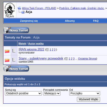
Africa Twin Forum - POLAND
>
Podróże. Całkiem małe, średnie i duże.
Azja
Zarejestruj się
Albumy
FAQ
Tematy na Forum
: Azja
Wątek
/
Autor wątku
IRAN wiosna 2022
(
1
2
3
)
syncronizator
Stany - subiektywny przewodnik
(
1
2
3
...
Ostatnia Strona
)
sambor1965
Opcje widoku
Pokazuję wątki od 1 do 2 z 2
Sortuj wg
Porządek sortowania
Od