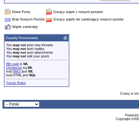
Nowe Posty
Gorący wątek z nowymi postami
Brak Nowych Postów
Gorący wątek nie zawierający nowych postów
Wątek zamknięty
Zasady Postowania
You
may not
post new threads
You
may not
post replies
You
may not
post attachments
You
may not
edit your posts
BB code
is
Wł.
Uśmieszki
są
Wł.
kod
[IMG]
jest
Wł.
kod HTML jest
Wył.
Forum Rules
Czasy w str
Powered b
Copyright ©2000