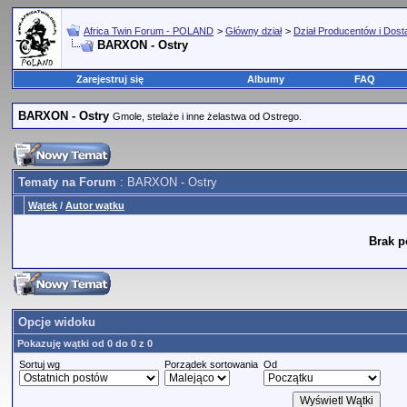
Africa Twin Forum - POLAND
>
Główny dział
>
Dział Producentów i Dos
BARXON - Ostry
Zarejestruj się
Albumy
FAQ
BARXON - Ostry
Gmole, stelaże i inne żelastwa od Ostrego.
Tematy na Forum
: BARXON - Ostry
Wątek
/
Autor wątku
Brak p
Opcje widoku
Pokazuję wątki od 0 do 0 z 0
Sortuj wg
Porządek sortowania
Od