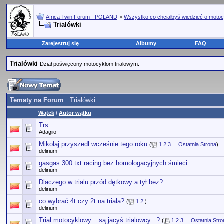
Africa Twin Forum - POLAND
>
Wszystko co chciałbyś wiedzieć o motoc
Trialówki
Zarejestruj się
Albumy
FAQ
Trialówki
Dział poświęcony motocyklom trialowym.
Tematy na Forum
: Trialówki
Wątek
/
Autor wątku
Trs
Adagiio
Mikołaj przyszedł wcześnie tego roku
(
1
2
3
...
Ostatnia Strona
)
delirium
gasgas 300 txt racing bez homologacyjnych śmieci
delirium
Dlaczego w trialu przód dętkowy a tył bez?
delirium
co wybrać 4t czy 2t na triala?
(
1
2
)
delirium
Trial motocyklowy... są jacyś trialowcy...?
(
1
2
3
...
Ostatnia Stro