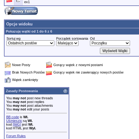
ex1
Opcje widoku
Pokazuję wątki od 1 do 6 z 6
Sortuj wg
Porządek sortowania
Od
Nowe Posty
Gorący wątek z nowymi postami
Brak Nowych Postów
Gorący wątek nie zawierający nowych postów
Wątek zamknięty
Zasady Postowania
You
may not
post new threads
You
may not
post replies
You
may not
post attachments
You
may not
edit your posts
BB code
is
Wł.
Uśmieszki
są
Wł.
kod
[IMG]
jest
Wł.
kod HTML jest
Wył.
Forum Rules