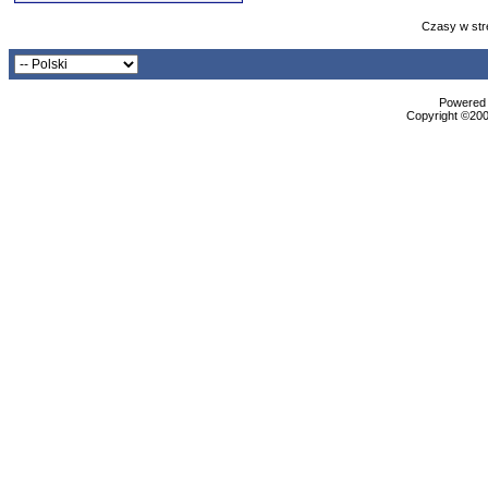
Czasy w str
Powered b
Copyright ©2000