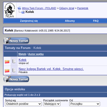
Africa Twin Forum - POLAND
>
Główny dział
>
Pamiętnik
Kołek
Zarejestruj się
Albumy
FAQ
Kołek
[Bartosz Kołakowski ✰05.01.1985 ✞24.06.2017]
Tematy na Forum
: Kołek
Wątek
/
Autor wątku
Kołek
stopa-uć
Nasz kolega Bartek vel. Kołek. Smutne wiesci.
Fitsakis
Opcje widoku
Pokazuję wątki od 1 do 2 z 2
Sortuj wg
Porządek sortowania
Od