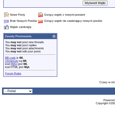
Nowe Posty
Gorący wątek z nowymi postami
Brak Nowych Postów
Gorący wątek nie zawierający nowych postów
Wątek zamknięty
Zasady Postowania
You
may not
post new threads
You
may not
post replies
You
may not
post attachments
You
may not
edit your posts
BB code
is
Wł.
Uśmieszki
są
Wł.
kod
[IMG]
jest
Wł.
kod HTML jest
Wył.
Forum Rules
Czasy w str
Powered b
Copyright ©2000