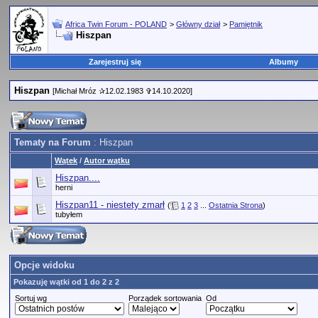
Africa Twin Forum - POLAND
>
Główny dział
>
Pamiętnik
Hiszpan
Zarejestruj się
Albumy
Hiszpan
[Michał Mróz ✰12.02.1983 ✞14.10.2020]
Tematy na Forum
: Hiszpan
Wątek
/
Autor wątku
Hiszpan....
herni
Hiszpan11 - niestety zmarł
(
1
2
3
...
Ostatnia Strona
)
tubyłem
Opcje widoku
Pokazuję wątki od 1 do 2 z 2
Sortuj wg
Porządek sortowania
Od