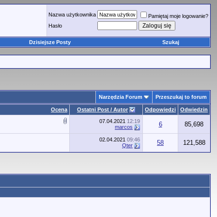
Nazwa użytkownika
Pamiętaj moje logowanie?
Hasło
Dzisiejsze Posty
Szukaj
Narzędzia Forum
Przeszukaj to forum
Ocena
Ostatni Post / Autor
Odpowiedzi
Odwiedzin
07.04.2021
12:19
6
85,698
marcos
02.04.2021
09:46
58
121,588
Qter