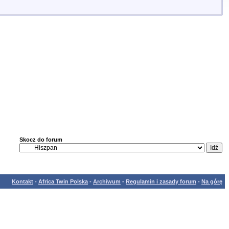
Skocz do forum
Kontakt
-
Africa Twin Polska
-
Archiwum
-
Regulamin i zasady forum
-
Na górę