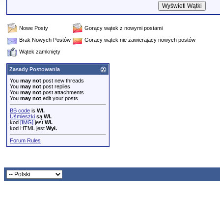
Nowe Posty
Gorący wątek z nowymi postami
Brak Nowych Postów
Gorący wątek nie zawierający nowych postów
Wątek zamknięty
Zasady Postowania
You
may not
post new threads
You
may not
post replies
You
may not
post attachments
You
may not
edit your posts
BB code
is
Wł.
Uśmieszki
są
Wł.
kod
[IMG]
jest
Wł.
kod HTML jest
Wył.
Forum Rules