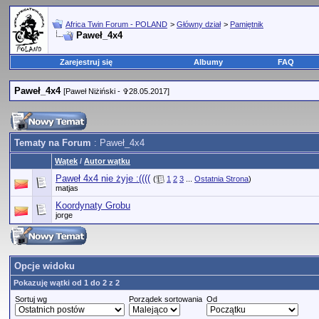
Africa Twin Forum - POLAND
>
Główny dział
>
Pamiętnik
Paweł_4x4
Zarejestruj się
Albumy
FAQ
Paweł_4x4
[Paweł Niżiński - ✞28.05.2017]
Tematy na Forum
: Paweł_4x4
Wątek
/
Autor wątku
Paweł 4x4 nie żyje :((((
(
1
2
3
...
Ostatnia Strona
)
matjas
Koordynaty Grobu
jorge
Opcje widoku
Pokazuję wątki od 1 do 2 z 2
Sortuj wg
Porządek sortowania
Od