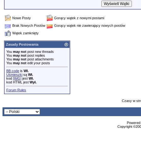
Nowe Posty
Gorący wątek z nowymi postami
Brak Nowych Postów
Gorący wątek nie zawierający nowych postów
Wątek zamknięty
Zasady Postowania
You
may not
post new threads
You
may not
post replies
You
may not
post attachments
You
may not
edit your posts
BB code
is
Wł.
Uśmieszki
są
Wł.
kod
[IMG]
jest
Wł.
kod HTML jest
Wył.
Forum Rules
Czasy w str
Powered b
Copyright ©2000