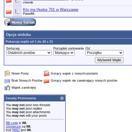
chemik
Kto ma Huske 701 w Warszawie
PawelM.
Opcje widoku
Pokazuję wątki od 1 do 20 z 21
Sortuj wg
Porządek sortowania
Od
Nowe Posty
Gorący wątek z nowymi postami
Brak Nowych Postów
Gorący wątek nie zawierający nowych postów
Wątek zamknięty
Zasady Postowania
You
may not
post new threads
You
may not
post replies
You
may not
post attachments
You
may not
edit your posts
BB code
is
Wł.
Uśmieszki
są
Wł.
kod
[IMG]
jest
Wł.