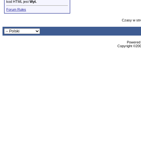
kod HTML jest
Wył.
Forum Rules
Czasy w str
Powered b
Copyright ©2000