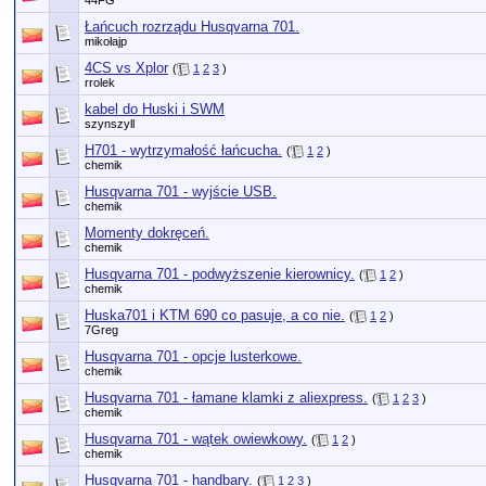
44FG
Łańcuch rozrządu Husqvarna 701.
mikołajp
4CS vs Xplor
(
1
2
3
)
rrolek
kabel do Huski i SWM
szynszyll
H701 - wytrzymałość łańcucha.
(
1
2
)
chemik
Husqvarna 701 - wyjście USB.
chemik
Momenty dokręceń.
chemik
Husqvarna 701 - podwyższenie kierownicy.
(
1
2
)
chemik
Huska701 i KTM 690 co pasuje, a co nie.
(
1
2
)
7Greg
Husqvarna 701 - opcje lusterkowe.
chemik
Husqvarna 701 - łamane klamki z aliexpress.
(
1
2
3
)
chemik
Husqvarna 701 - wątek owiewkowy.
(
1
2
)
chemik
Husqvarna 701 - handbary.
(
1
2
3
)