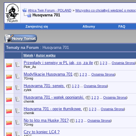
Africa Twin Forum - POLAND
>
Wszystko co chciałbyś wiedzieć o motoc
Husqvarna 701
Zarejestruj się
Albumy
FAQ
Tematy na Forum
: Husqvarna 701
Wątek
/
Autor wątku
Przeglądy i serwisy w PL jak, co, za ile
(
1
2
3
...
Ostatnia Strona
)
Piotr_As
Modyfikacje Husqvarna 701
(
1
2
3
...
Ostatnia Strona
)
7Greg
Husqvarna 701- serwis.
(
1
2
3
...
Ostatnia Strona
)
zylek
Husqvarna 701 - wątek oponiarski.
(
1
2
3
...
Ostatnia Strona
)
chemik
Hisqvarna 701 - opcje tłumikowe.
(
1
2
3
...
Ostatnia Strona
)
chemik
No to kto ma Huskę 701?
(
1
2
3
...
Ostatnia Strona
)
7Greg
Czy to koniec LC4 ?