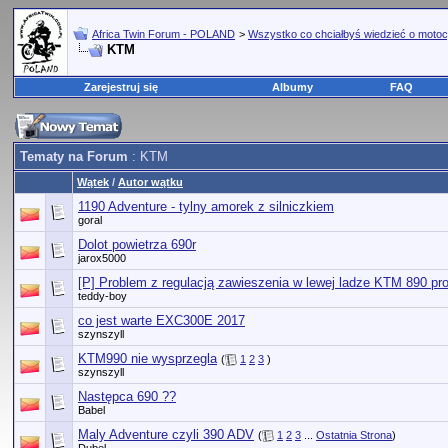
Africa Twin Forum - POLAND
>
Wszystko co chciałbyś wiedzieć o motoc
KTM
Zarejestruj się
Albumy
FAQ
Tematy na Forum
: KTM
Wątek
/
Autor wątku
1190 Adventure - tylny amorek z silniczkiem
goral
Dolot powietrza 690r
jarox5000
[P] Problem z regulacją zawieszenia w lewej ladze KTM 890 pr
teddy-boy
co jest warte EXC300E 2017
szynszyll
KTM990 nie wysprzegla
(
1
2
3
)
szynszyll
Następca 690 ??
Babel
Maly Adventure czyli 390 ADV
(
1
2
3
...
Ostatnia Strona
)