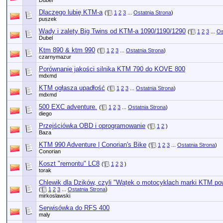
Dubel
Dlaczego lubię KTM-a
(
1
2
3
...
Ostatnia Strona
)
puszek
Wady i zalety Big Twins od KTM-a 1090/1190/1290
(
1
2
3
...
Os
Dubel
Ktm 890 & ktm 990
(
1
2
3
...
Ostatnia Strona
)
czarnymazur
Porównanie jakości silnika KTM 790 do KOVE 800
mdxmd
KTM ogłasza upadłość
(
1
2
3
...
Ostatnia Strona
)
mdxmd
500 EXC adventure.
(
1
2
3
...
Ostatnia Strona
)
diego
Przejściówka OBD i oprogramowanie
(
1
2
)
Baza
KTM 990 Adventure | Conorian's Bike
(
1
2
3
...
Ostatnia Strona
)
Conorian
Koszt "remontu" LC8
(
1
2
3
)
torak
Chlewik dla Dzików, czyli "Wątek o motocyklach marki KTM p
(
1
2
3
...
Ostatnia Strona
)
mirkoslawski
Serwisówka do RFS 400
maly