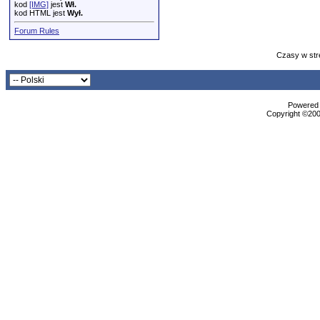
kod
[IMG]
jest
Wł.
kod HTML jest
Wył.
Forum Rules
Czasy w str
Powered b
Copyright ©2000