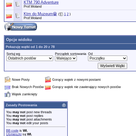
KTM 790 Adventure
Prof.Woland
Ktm do Muzeum😁
(
1
2
)
Prof.Woland
Opcje widoku
Pokazuję wątki od 1 do 20 z 78
Sortuj wg
Porządek sortowania
Od
Nowe Posty
Gorący wątek z nowymi postami
Brak Nowych Postów
Gorący wątek nie zawierający nowych postów
Wątek zamknięty
Zasady Postowania
You
may not
post new threads
You
may not
post replies
You
may not
post attachments
You
may not
edit your posts
BB code
is
Wł.
Uśmieszki
są
Wł.