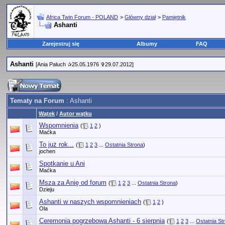
Africa Twin Forum - POLAND
>
Główny dział
>
Pamiętnik
Ashanti
Zarejestruj się
Albumy
FAQ
Ashanti
[Ania Paluch ✰25.05.1976 ✞29.07.2012]
Tematy na Forum
: Ashanti
Wątek
/
Autor wątku
Wspomnienia
(
1
2
)
Maćka
To już rok...
(
1
2
3
...
Ostatnia Strona
)
jochen
Spotkanie u Ani
Maćka
Msza za Anię od forum
(
1
2
3
...
Ostatnia Strona
)
Dzieju
Ashanti w naszych wspomnieniach
(
1
2
)
Ola
Ceremonia pogrzebowa Ashanti - 6 sierpnia
(
1
2
3
...
Ostatnia St