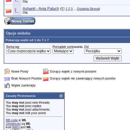
Ola
Ashanti - Ania Paluch
(
1
2
3
...
Ostatnia Strona
)
Ola
Opcje widoku
Pokazuję wątki od 1 do 7 z 7
Sortuj wg
Porządek sortowania
Od
Nowe Posty
Gorący wątek z nowymi postami
Brak Nowych Postów
Gorący wątek nie zawierający nowych postów
Wątek zamknięty
Zasady Postowania
You
may not
post new threads
You
may not
post replies
You
may not
post attachments
You
may not
edit your posts
BB code
is
Wł.
Uśmieszki
są
Wł.
kod
[IMG]
jest
Wł.