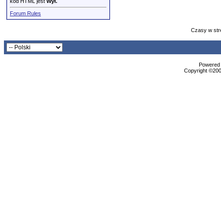
kod HTML jest
Wył.
Forum Rules
Czasy w str
Powered b
Copyright ©2000