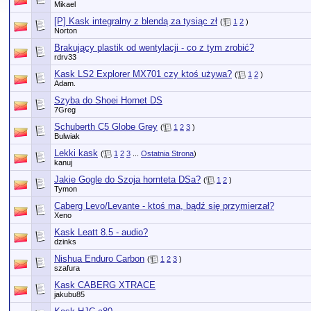
Mikael
[P] Kask integralny z blendą za tysiąc zł
(
1
2
)
Norton
Brakujący plastik od wentylacji - co z tym zrobić?
rdrv33
Kask LS2 Explorer MX701 czy ktoś używa?
(
1
2
)
Adam.
Szyba do Shoei Hornet DS
7Greg
Schuberth C5 Globe Grey
(
1
2
3
)
Bulwiak
Lekki kask
(
1
2
3
...
Ostatnia Strona
)
kanuj
Jakie Gogle do Szoja hornteta DSa?
(
1
2
)
Tymon
Caberg Levo/Levante - ktoś ma, bądź się przymierzał?
Xeno
Kask Leatt 8.5 - audio?
dzinks
Nishua Enduro Carbon
(
1
2
3
)
szafura
Kask CABERG XTRACE
jakubu85