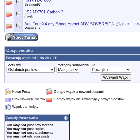
Kask HJC c80
Szymon97
LS2 MX701 Carbon ?
rrolek
Arai Tour X4 czy Shoei Hornet ADV SOVEREIGN
(
1
2
3
...
Ost
Mariusz S
Opcje widoku
Pokazuję wątki od 1 do 20 z 211
Sortuj wg
Porządek sortowania
Od
Nowe Posty
Gorący wątek z nowymi postami
Brak Nowych Postów
Gorący wątek nie zawierający nowych postów
Wątek zamknięty
Zasady Postowania
You
may not
post new threads
You
may not
post replies
You
may not
post attachments
You
may not
edit your posts