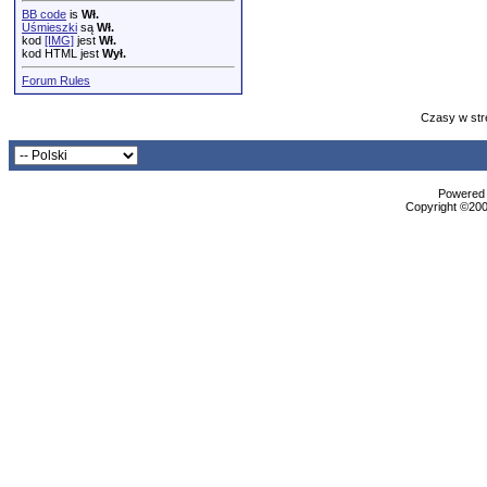
BB code
is
Wł.
Uśmieszki
są
Wł.
kod
[IMG]
jest
Wł.
kod HTML jest
Wył.
Forum Rules
Czasy w str
Powered b
Copyright ©2000