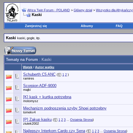
Africa Twin Forum - POLAND
>
Główny dział
>
Wszystko dla Afrykańcz
Kaski
Zarejestruj się
Albumy
FAQ
Kaski
kaski, gogle, itp.
Tematy na Forum
: Kaski
Wątek
/
Autor wątku
Schuberth C5 ANC
(
1
2
)
ramires
Scorpion ADF-9000
majki
[K] kask + kurtka potrzebna
motomysz
Mechanizm podnoszenia szyby Shoei potrzebny
tomekv4
[P] Zakup kasku
(
1
2
3
...
Ostatnia Strona
)
ziutek2002
Najlepszy Interkom Cardo czy Sena
(
1
2
3
...
Ostatnia Strona
)