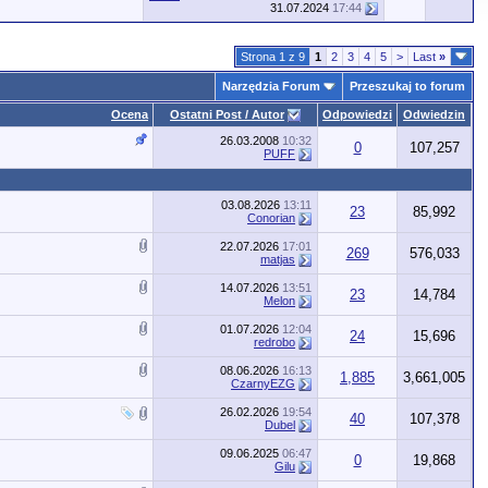
31.07.2024
17:44
Strona 1 z 9
1
2
3
4
5
>
Last
»
Narzędzia Forum
Przeszukaj to forum
Ocena
Ostatni Post / Autor
Odpowiedzi
Odwiedzin
26.03.2008
10:32
0
107,257
PUFF
03.08.2026
13:11
23
85,992
Conorian
22.07.2026
17:01
269
576,033
matjas
14.07.2026
13:51
23
14,784
Melon
01.07.2026
12:04
24
15,696
redrobo
08.06.2026
16:13
1,885
3,661,005
CzarnyEZG
26.02.2026
19:54
40
107,378
Dubel
09.06.2025
06:47
0
19,868
Gilu