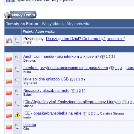
Tylko do przenoszenia starych postów
Tematy na Forum
: Wszystko dla Afrykańczyka
Wątek
/
Autor wątku
Przyklejony:
Do czego ten Dział? Co tu ma być, a co nie :)
PUFF
Airoh Commander- jaki interkom z klipsem?
(
1
2
3
)
Detrytus
Interkom, czyli porozumiewanie się z pasażerem
(
1
2
3
...
Osta
Kuba
jakie solidne gniazdo USB
(
1
2
3
)
szynszyll
Niezaduży plecak na moto
(
1
2
3
)
Babel
[Dla Afrykańczyka] Znalezione na allegro i ebay i innych
(
1
2
Mucha
ICE - opaska/bransoletka na ręke
(
1
2
3
...
Ostatnia Strona
)
majki
booster
Gilu