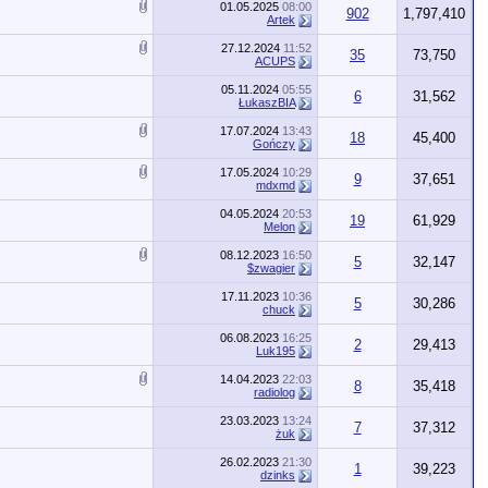
01.05.2025
08:00
902
1,797,410
Artek
27.12.2024
11:52
35
73,750
ACUPS
05.11.2024
05:55
6
31,562
ŁukaszBIA
17.07.2024
13:43
18
45,400
Gończy
17.05.2024
10:29
9
37,651
mdxmd
04.05.2024
20:53
19
61,929
Melon
08.12.2023
16:50
5
32,147
$zwagier
17.11.2023
10:36
5
30,286
chuck
06.08.2023
16:25
2
29,413
Luk195
14.04.2023
22:03
8
35,418
radiolog
23.03.2023
13:24
7
37,312
żuk
26.02.2023
21:30
1
39,223
dzinks