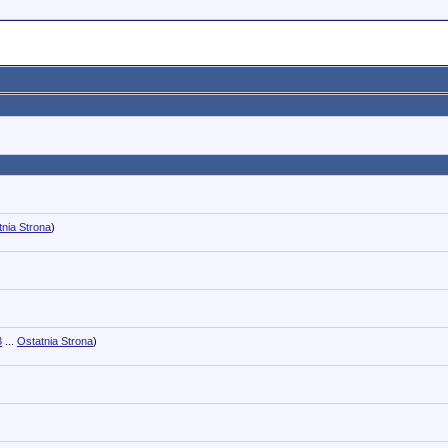
tnia Strona
)
3
...
Ostatnia Strona
)