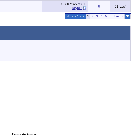
15.06.2022
20:08
0
31,157
krytek
Strona 1 z 9
1
2
3
4
5
>
Last
»
Skocz do forum