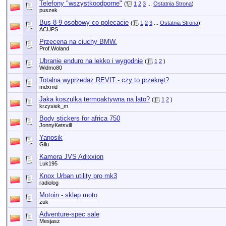
Telefony "wszystkoodporne"
(
1
2
3
...
Ostatnia Strona
)
puszek
Bus 8-9 osobowy co polecacie
(
1
2
3
...
Ostatnia Strona
)
ACUPS
Przecena na ciuchy BMW.
Prof.Woland
Ubranie enduro na lekko i wygodnie
(
1
2
)
Widmo80
Totalna wyprzedaż REVIT - czy to przekręt?
mdxmd
Jaka koszulka termoaktywna na lato?
(
1
2
)
krzysiek_m
Body stickers for africa 750
JonnyKetsvill
Yanosik
Gilu
Kamera JVS Adixxion
Luk195
Knox Urban utility pro mk3
radiolog
Motoin - sklep moto
żuk
Adventure-spec sale
Mesjasz