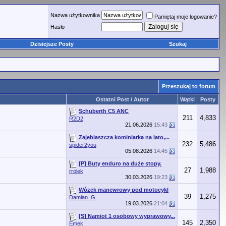
Nazwa użytkownika
Pamiętaj moje logowanie?
Hasło
Dzisiejsze Posty
Szukaj
Przeszukaj to forum
Ostatni Post / Autor
Wątki
Posty
Schuberth C5 ANC
211
4,833
R2D2
21.06.2026
15:43
Zajebiaszcza kominiarka na lato,...
232
5,486
spider2you
05.08.2026
14:45
[P] Buty enduro na duże stopy.
27
1,988
rrolek
30.03.2026
19:23
Wózek manewrowy pod motocykl
39
1,275
Damian_G
19.03.2026
21:04
[S] Namiot 1 osobowy wyprawowy...
145
2,350
Emek