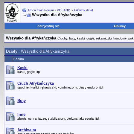
Africa Twin Forum - POLAND
>
Główny dział
Wszystko dla Afrykańczyka
Zarejestruj się
Albumy
Wszystko dla Afrykańczyka
Ciuchy, buty, kaski, gogle, rękawiczki, kondomy, pok
Działy
: Wszystko dla Afrykańczyka
Forum
Kaski
kaski, gogle, itp.
Ciuch Afrykańczyka
spodnie, kurtki, rękawiczki, kombinezony, bluzy enduro, itd.
Buty
Inne
zbroje, ochraniacze, stabilizatory, bielizna, akcesoria, itd.
Archiwum