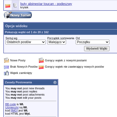
buty alpinestar toucan - podeszwy
krytek
Opcje widoku
Pokazuję wątki od 1 do 20 z 162
Sortuj wg
Porządek sortowania
Od
Nowe Posty
Gorący wątek z nowymi postami
Brak Nowych Postów
Gorący wątek nie zawierający nowych postów
Wątek zamknięty
Zasady Postowania
You
may not
post new threads
You
may not
post replies
You
may not
post attachments
You
may not
edit your posts
BB code
is
Wł.
Uśmieszki
są
Wł.
kod
[IMG]
jest
Wł.
kod HTML jest
Wył.