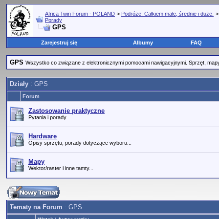
Africa Twin Forum - POLAND
>
Podróże. Całkiem małe, średnie i duże.
Porady
GPS
Zarejestruj się
Albumy
FAQ
GPS
Wszystko co związane z elektronicznymi pomocami nawigacyjnymi. Sprzęt, mapy
Działy
: GPS
Forum
Zastosowanie praktyczne
Pytania i porady
Hardware
Opisy sprzętu, porady dotyczące wyboru...
Mapy
Wektor/raster i inne tamty...
Tematy na Forum
: GPS