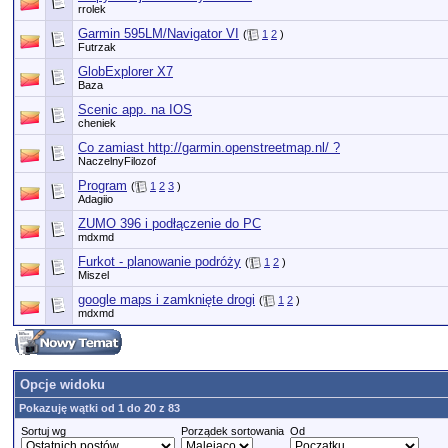
rrolek
Garmin 595LM/Navigator VI
(
1
2
)
Futrzak
GlobExplorer X7
Baza
Scenic app. na IOS
cheniek
Co zamiast http://garmin.openstreetmap.nl/ ?
NaczelnyFilozof
Program
(
1
2
3
)
Adagiio
ZUMO 396 i podłączenie do PC
mdxmd
Furkot - planowanie podróży
(
1
2
)
Miszel
google maps i zamknięte drogi
(
1
2
)
mdxmd
Opcje widoku
Pokazuję wątki od 1 do 20 z 83
Sortuj wg
Porządek sortowania
Od