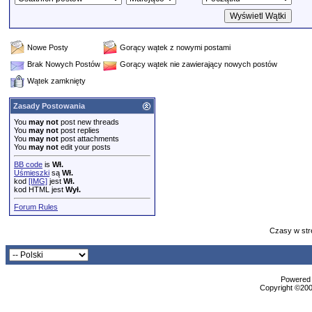
Nowe Posty
Gorący wątek z nowymi postami
Brak Nowych Postów
Gorący wątek nie zawierający nowych postów
Wątek zamknięty
Zasady Postowania
You
may not
post new threads
You
may not
post replies
You
may not
post attachments
You
may not
edit your posts
BB code
is
Wł.
Uśmieszki
są
Wł.
kod
[IMG]
jest
Wł.
kod HTML jest
Wył.
Forum Rules
Czasy w str
Powered b
Copyright ©2000