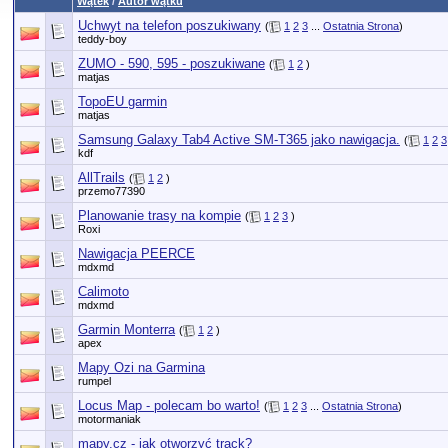
Wątek
/
Autor wątku
Uchwyt na telefon poszukiwany
(
1
2
3
...
Ostatnia Strona
)
teddy-boy
ZUMO - 590, 595 - poszukiwane
(
1
2
)
matjas
TopoEU garmin
matjas
Samsung Galaxy Tab4 Active SM-T365 jako nawigacja.
(
1
2
3
kdf
AllTrails
(
1
2
)
przemo77390
Planowanie trasy na kompie
(
1
2
3
)
Roxi
Nawigacja PEERCE
mdxmd
Calimoto
mdxmd
Garmin Monterra
(
1
2
)
apex
Mapy Ozi na Garmina
rumpel
Locus Map - polecam bo warto!
(
1
2
3
...
Ostatnia Strona
)
motormaniak
mapy.cz - jak otworzyć track?