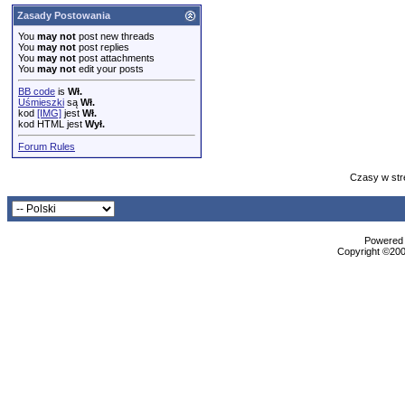
Zasady Postowania
You
may not
post new threads
You
may not
post replies
You
may not
post attachments
You
may not
edit your posts
BB code
is
Wł.
Uśmieszki
są
Wł.
kod
[IMG]
jest
Wł.
kod HTML jest
Wył.
Forum Rules
Czasy w str
Powered b
Copyright ©2000