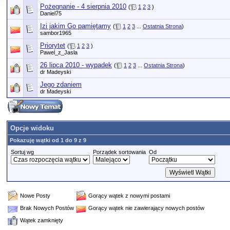
Pożegnanie - 4 sierpnia 2010
(
1
2
3
)
Daniel75
Izi jakim Go pamiętamy
(
1
2
3
...
Ostatnia Strona
)
sambor1965
Priorytet
(
1
2
3
)
Pawel_z_Jasla
26 lipca 2010 - wypadek
(
1
2
3
...
Ostatnia Strona
)
dr Madeyski
Jego zdaniem
dr Madeyski
Opcje widoku
Pokazuję wątki od 1 do 9 z 9
Sortuj wg
Porządek sortowania
Od
Nowe Posty
Gorący wątek z nowymi postami
Brak Nowych Postów
Gorący wątek nie zawierający nowych postów
Wątek zamknięty