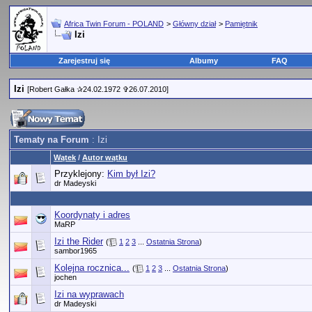
Africa Twin Forum - POLAND
>
Główny dział
>
Pamiętnik
Izi
Zarejestruj się
Albumy
FAQ
Izi
[Robert Gałka ✰24.02.1972 ✞26.07.2010]
Tematy na Forum
: Izi
Wątek
/
Autor wątku
Przyklejony:
Kim był Izi?
dr Madeyski
Koordynaty i adres
MaRP
Izi the Rider
(
1
2
3
...
Ostatnia Strona
)
sambor1965
Kolejna rocznica...
(
1
2
3
...
Ostatnia Strona
)
jochen
Izi na wyprawach
dr Madeyski