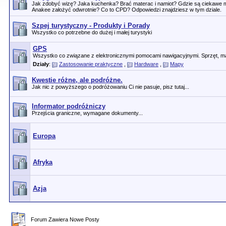
Jak zdobyć wizę? Jaka kuchenka? Brać materac i namiot? Gdzie są ciekawe 
Anakee założyć odwrotnie? Co to CPD? Odpowiedzi znajdziesz w tym dziale.
Szpej turystyczny - Produkty i Porady
Wszystko co potrzebne do dużej i małej turystyki
GPS
Wszystko co związane z elektronicznymi pomocami nawigacyjnymi. Sprzęt, ma
Działy
:
Zastosowanie praktyczne
,
Hardware
,
Mapy
Kwestie różne, ale podróżne.
Jak nic z powyższego o podróżowaniu Ci nie pasuje, pisz tutaj...
Informator podróżniczy
Przejścia graniczne, wymagane dokumenty...
Europa
Afryka
Azja
Forum Zawiera Nowe Posty