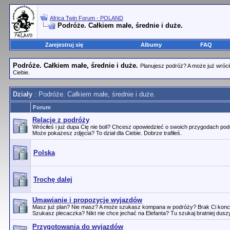
Africa Twin Forum - POLAND
Podróże. Całkiem małe, średnie i duże.
Zarejestruj się
Albumy
FAQ
Podróże. Całkiem małe, średnie i duże.
Planujesz podróż? A może już wróci
Ciebie.
Działy
: Podróże. Całkiem małe, średnie i duże.
Forum
Relacje z podróży
Wróciłeś i już dupa Cię nie boli? Chcesz opowiedzieć o swoich przygodach pod
Może pokażesz zdjęcia? To dział dla Ciebie. Dobrze trafiłeś.
Polska
Trochę dalej
Umawianie i propozycje wyjazdów
Masz już plan? Nie masz? A może szukasz kompana w podróży? Brak Ci konce
Szukasz plecaczka? Nikt nie chce jechać na Elefanta? Tu szukaj bratniej duszy
Przygotowania do wyjazdów