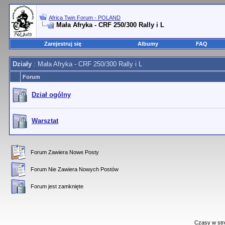
Africa Twin Forum - POLAND
Mała Afryka - CRF 250/300 Rally i L
Zarejestruj się
Albumy
FAQ
Działy
: Mała Afryka - CRF 250/300 Rally i L
Forum
Dział ogólny
Warsztat
Forum Zawiera Nowe Posty
Forum Nie Zawiera Nowych Postów
Forum jest zamknięte
Czasy w str