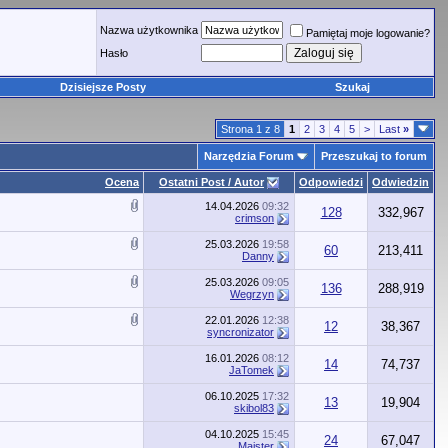
Nazwa użytkownika
Pamiętaj moje logowanie?
Hasło
Dzisiejsze Posty
Szukaj
Strona 1 z 8
1
2
3
4
5
>
Last
»
Narzędzia Forum
Przeszukaj to forum
Ocena
Ostatni Post / Autor
Odpowiedzi
Odwiedzin
14.04.2026
09:32
128
332,967
crimson
25.03.2026
19:58
60
213,411
Danny
25.03.2026
09:05
136
288,919
Wegrzyn
22.01.2026
12:38
12
38,367
syncronizator
16.01.2026
08:12
14
74,737
JaTomek
06.10.2025
17:32
13
19,904
skibol83
04.10.2025
15:45
24
67,047
Majster