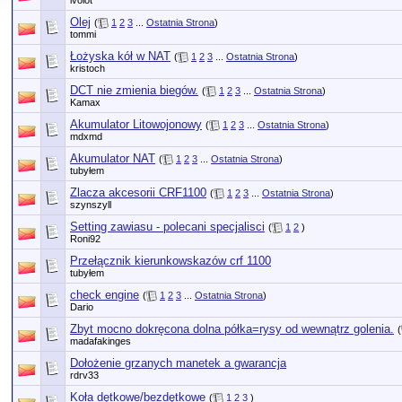
ivolot
Olej
(
1
2
3
...
Ostatnia Strona
)
tommi
Łożyska kół w NAT
(
1
2
3
...
Ostatnia Strona
)
kristoch
DCT nie zmienia biegów.
(
1
2
3
...
Ostatnia Strona
)
Kamax
Akumulator Litowojonowy
(
1
2
3
...
Ostatnia Strona
)
mdxmd
Akumulator NAT
(
1
2
3
...
Ostatnia Strona
)
tubyłem
Zlacza akcesorii CRF1100
(
1
2
3
...
Ostatnia Strona
)
szynszyll
Setting zawiasu - polecani specjalisci
(
1
2
)
Roni92
Przełącznik kierunkowskazów crf 1100
tubyłem
check engine
(
1
2
3
...
Ostatnia Strona
)
Dario
Zbyt mocno dokręcona dolna półka=rysy od wewnątrz golenia.
(
madafakinges
Dołożenie grzanych manetek a gwarancja
rdrv33
Koła dętkowe/bezdętkowe
(
1
2
3
)