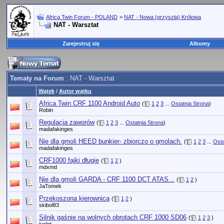
Africa Twin Forum - POLAND
>
NAT - Nowa (przyszła) Królowa
NAT - Warsztat
Zarejestruj się
Albumy
Tematy na Forum
: NAT - Warsztat
Wątek
/
Autor wątku
Africa Twin CRF 1100 Android Auto
(
1
2
3
...
Ostatnia Strona
)
Robin
Regulacja zaworów
(
1
2
3
...
Ostatnia Strona
)
madafakinges
Nie dla gmoli HEED bunkier- zbiorczo o gmolach.
(
1
2
3
...
Osta
madafakinges
CRF1000 fajki długie
(
1
2
)
mdxmd
Nie dla gmoli GARDA - CRF 1100 DCT ATAS...
(
1
2
)
JaTomek
Przekoszona kierownica
(
1
2
)
skibol83
Silnik gaśnie na wolnych obrotach CRF 1000 SD06
(
1
2
3
)