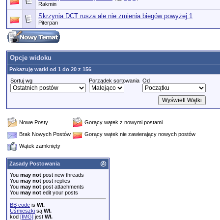
Rakmin
Skrzynia DCT rusza ale nie zmienia biegów powyżej 1
Piterpan
Opcje widoku
Pokazuję wątki od 1 do 20 z 156
Sortuj wg
Porządek sortowania
Od
Nowe Posty
Gorący wątek z nowymi postami
Brak Nowych Postów
Gorący wątek nie zawierający nowych postów
Wątek zamknięty
Zasady Postowania
You
may not
post new threads
You
may not
post replies
You
may not
post attachments
You
may not
edit your posts
BB code
is
Wł.
Uśmieszki
są
Wł.
kod
[IMG]
jest
Wł.