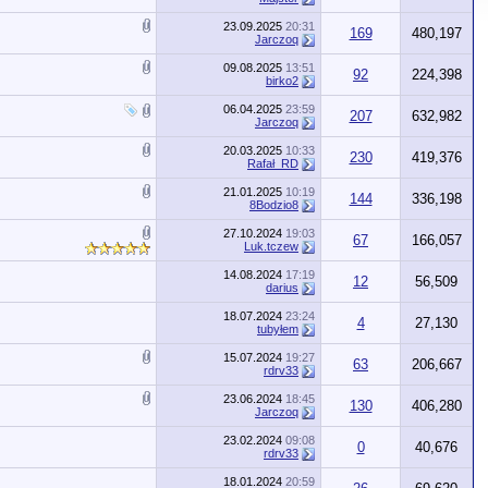
23.09.2025
20:31
169
480,197
Jarczoq
09.08.2025
13:51
92
224,398
birko2
06.04.2025
23:59
207
632,982
Jarczoq
20.03.2025
10:33
230
419,376
Rafał_RD
21.01.2025
10:19
144
336,198
8Bodzio8
27.10.2024
19:03
67
166,057
Luk.tczew
14.08.2024
17:19
12
56,509
darius
18.07.2024
23:24
4
27,130
tubyłem
15.07.2024
19:27
63
206,667
rdrv33
23.06.2024
18:45
130
406,280
Jarczoq
23.02.2024
09:08
0
40,676
rdrv33
18.01.2024
20:59