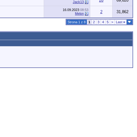
26
69,620
Jack13
16.09.2023
08:53
2
31,862
Melon
Strona 1 z 8
1
2
3
4
5
>
Last
»