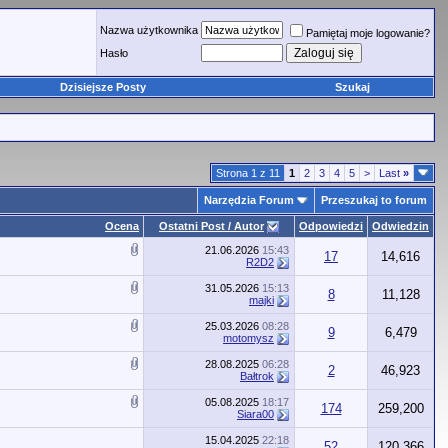
Nazwa użytkownika
Pamiętaj moje logowanie?
Hasło
Dzisiejsze Posty
Szukaj
Strona 1 z 11
1
2
3
4
5
>
Last
»
Narzędzia Forum
Przeszukaj to forum
Ocena
Ostatni Post / Autor
Odpowiedzi
Odwiedzin
21.06.2026
15:43
17
14,616
R2D2
31.05.2026
15:13
8
11,128
majki
25.03.2026
08:28
9
6,479
motomysz
28.08.2025
06:28
2
46,923
Bałtrok
05.08.2025
18:17
174
259,200
Siara00
15.04.2025
22:18
52
120,366