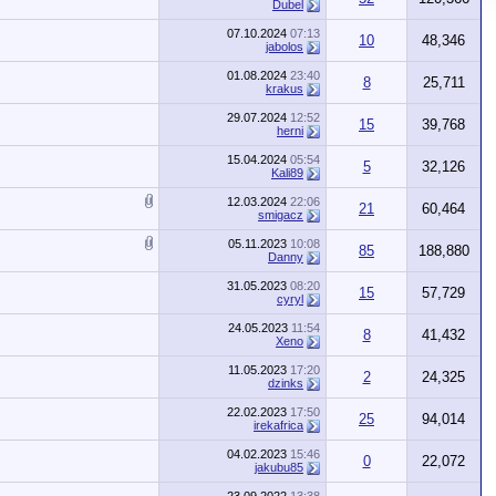
Dubel
07.10.2024
07:13
10
48,346
jabolos
01.08.2024
23:40
8
25,711
krakus
29.07.2024
12:52
15
39,768
herni
15.04.2024
05:54
5
32,126
Kali89
12.03.2024
22:06
21
60,464
smigacz
05.11.2023
10:08
85
188,880
Danny
31.05.2023
08:20
15
57,729
cyryl
24.05.2023
11:54
8
41,432
Xeno
11.05.2023
17:20
2
24,325
dzinks
22.02.2023
17:50
25
94,014
irekafrica
04.02.2023
15:46
0
22,072
jakubu85