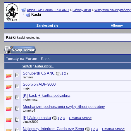
Africa Twin Forum - POLAND
>
Główny dział
>
Wszystko dla Afrykańcz
Kaski
Zarejestruj się
Albumy
Kaski
kaski, gogle, itp.
Tematy na Forum
: Kaski
Wątek
/
Autor wątku
Schuberth C5 ANC
(
1
2
)
ramires
Scorpion ADF-9000
majki
[K] kask + kurtka potrzebna
motomysz
Mechanizm podnoszenia szyby Shoei potrzebny
tomekv4
[P] Zakup kasku
(
1
2
3
...
Ostatnia Strona
)
ziutek2002
Najlepszy Interkom Cardo czy Sena
(
1
2
3
...
Ostatnia Strona
)