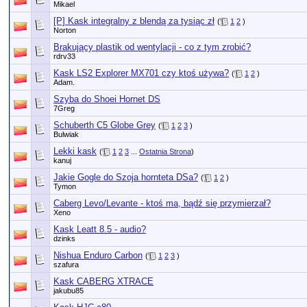
Mikael
[P] Kask integralny z blendą za tysiąc zł
(
1
2
)
Norton
Brakujący plastik od wentylacji - co z tym zrobić?
rdrv33
Kask LS2 Explorer MX701 czy ktoś używa?
(
1
2
)
Adam.
Szyba do Shoei Hornet DS
7Greg
Schuberth C5 Globe Grey
(
1
2
3
)
Bulwiak
Lekki kask
(
1
2
3
...
Ostatnia Strona
)
kanuj
Jakie Gogle do Szoja hornteta DSa?
(
1
2
)
Tymon
Caberg Levo/Levante - ktoś ma, bądź się przymierzał?
Xeno
Kask Leatt 8.5 - audio?
dzinks
Nishua Enduro Carbon
(
1
2
3
)
szafura
Kask CABERG XTRACE
jakubu85