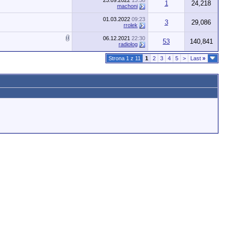
23.09.2022
13:38
1
24,218
machoni
01.03.2022
09:23
3
29,086
rrolek
06.12.2021
22:30
53
140,841
radiolog
Strona 1 z 11
1
2
3
4
5
>
Last
»