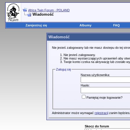
Africa Twin Forum - POLAND
Wiadomość
Zarejestruj się
Albumy
FAQ
Wiadomość
Nie jesteś zalogowany lub nie masz dostepu do tej st
Nie jesteś zalogowany.
Nie masz wystarczających uprawnień aby otwo
Twoje konto czeka na aktywację lub zostało wy
Zaloguj się
Nazwa użytkownika:
Hasło:
Pamiętaj moje logowanie?
Administrator może wymagać
rejestracji
zanim będziesz
Skocz do forum