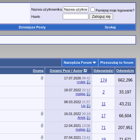
Nazwa użytkownika
Pamiętaj moje logowanie?
Hasło
Dzisiejsze Posty
Szukaj
Narzędzia Forum
Przeszukaj to forum
Ocena
Ostatni Post / Autor
Odpowiedzi
Odwiedzin
17.07.2026
08:42
174
662,296
rrolek
18.07.2022
22:12
2
33,197
matjas
08.03.2022
21:57
11
43,211
Lis
16.01.2022
20:19
17
66,604
Artek
12.04.2021
13:06
71
207,951
matjas
07.04.2021
13:41
19
71,671