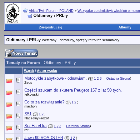
Africa Twin Forum - POLAND
>
Wszystko co chciałbyś wiedzieć o motoc
Oldtimery i PRL-y
Zarejestruj się
Albumy
Oldtimery i PRL-y
Weterany - demoludy, sprzęty retro też scramblery
Tematy na Forum
: Oldtimery i PRL-y
Wątek
/
Autor wątku
Motocykle zabytkowe - odnawiam.
(
1
2
3
...
Ostatnia Strona
)
Zeus
Części szukam do skutera Peugeot 157 z lat 50 tych.
felkowski
Co to za rozwiązanie?
(
1
2
)
machoni
S51
(
1
2
)
NaczelnyFilozof
SucHa eLka
(
1
2
3
...
Ostatnia Strona
)
raf
Jawa 90 ROADSTER
(
1
2
)