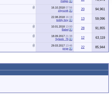
matjas
16.10.2018
07:56
20
94,961
zbyszek
22.08.2018
16:19
13
59,096
teddy-boy
10.01.2018
13:00
28
91,855
Babel
18.09.2017
21:38
12
63,119
Sylwek_76
29.03.2017
13:46
22
85,944
jorge