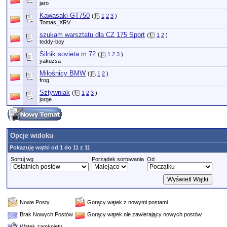
jaro
Kawasaki GT750
(
1
2
3
)
Tomas_XRV
szukam warsztatu dla CZ 175 Sport
(
1
2
)
teddy-boy
Silnik sovieta m 72
(
1
2
3
)
yakuzsa
Miłośnicy BMW
(
1
2
)
frog
Sztywniak
(
1
2
3
)
jorge
Opcje widoku
Pokazuję wątki od 1 do 11 z 11
Sortuj wg
Porządek sortowania
Od
Nowe Posty
Gorący wątek z nowymi postami
Brak Nowych Postów
Gorący wątek nie zawierający nowych postów
Wątek zamknięty