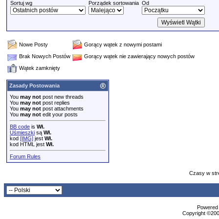
Sortuj wg
Porządek sortowania
Od
Nowe Posty
Gorący wątek z nowymi postami
Brak Nowych Postów
Gorący wątek nie zawierający nowych postów
Wątek zamknięty
Zasady Postowania
You
may not
post new threads
You
may not
post replies
You
may not
post attachments
You
may not
edit your posts
BB code
is
Wł.
Uśmieszki
są
Wł.
kod
[IMG]
jest
Wł.
kod HTML jest
Wł.
Forum Rules
Czasy w str
Powered b
Copyright ©2000