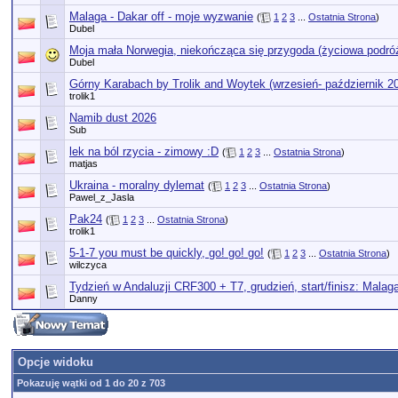
Malaga - Dakar off - moje wyzwanie
(
1
2
3
...
Ostatnia Strona
)
Dubel
Moja mała Norwegia, niekończąca się przygoda (życiowa podró
Dubel
Górny Karabach by Trolik and Woytek (wrzesień- październik 2
trolik1
Namib dust 2026
Sub
lek na ból rzycia - zimowy :D
(
1
2
3
...
Ostatnia Strona
)
matjas
Ukraina - moralny dylemat
(
1
2
3
...
Ostatnia Strona
)
Pawel_z_Jasla
Pak24
(
1
2
3
...
Ostatnia Strona
)
trolik1
5-1-7 you must be quickly, go! go! go!
(
1
2
3
...
Ostatnia Strona
)
wilczyca
Tydzień w Andaluzji CRF300 + T7, grudzień, start/finisz: Malag
Danny
Opcje widoku
Pokazuję wątki od 1 do 20 z 703