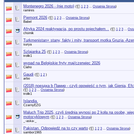
Montenegro 2026 - (nie moto)
(
1
2
3
...
Ostatnia Strona
)
ramires
Piemont 2026
(
1
2
3
...
Ostatnia Strona
)
Babel
Afryka 2024 reaktywacja, po prostu pojechałem...
(
1
2
3
...
Osta
chomik
Turkmenistan+ stany, fakty i mity, transport motka Gruzja -Aze
surya
Szlajanka 25
(
1
2
3
...
Ostatnia Strona
)
trolik1
wypad na Belgijskie fryty maj/czerwiec 2026
Ciaho
Gaudi
(
1
2
)
arbo
(2018) поездка b Памир - czyli opowieść o tym, jak Gienia, Ef
(
1
2
3
...
Ostatnia Strona
)
trolik1
Islandia.
CzarnyEZG
Maluch Trip 2025, czyli średnia wynosi po 2 koła na osobę, wi
motocyklowym
(
1
2
3
...
Ostatnia Strona
)
_-aska-_
Pakistan. Odpowiedź na to czy warto
(
1
2
3
...
Ostatnia Strona
)
sambor1965