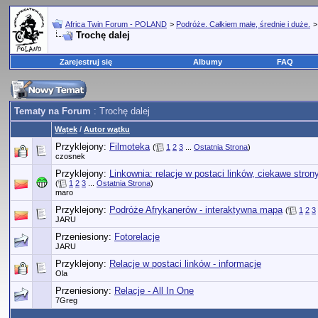
Africa Twin Forum - POLAND
>
Podróże. Całkiem małe, średnie i duże.
Trochę dalej
Zarejestruj się
Albumy
FAQ
Tematy na Forum
: Trochę dalej
Wątek
/
Autor wątku
Przyklejony:
Filmoteka
(
1
2
3
...
Ostatnia Strona
)
czosnek
Przyklejony:
Linkownia: relacje w postaci linków, ciekawe stron
(
1
2
3
...
Ostatnia Strona
)
maro
Przyklejony:
Podróże Afrykanerów - interaktywna mapa
(
1
2
3
JARU
Przeniesiony:
Fotorelacje
JARU
Przyklejony:
Relacje w postaci linków - informacje
Ola
Przeniesiony:
Relacje - All In One
7Greg