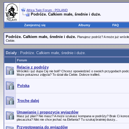
Africa Twin Forum - POLAND
Podróże. Całkiem małe, średnie i duże.
Zarejestruj się
Albumy
FAQ
Podróże. Całkiem małe, średnie i duże.
Planujesz podróż? A może już wrócił
Ciebie.
Działy
: Podróże. Całkiem małe, średnie i duże.
Forum
Relacje z podróży
Wróciłeś i już dupa Cię nie boli? Chcesz opowiedzieć o swoich przygodach podc
Może pokażesz zdjęcia? To dział dla Ciebie. Dobrze trafiłeś.
Polska
Trochę dalej
Umawianie i propozycje wyjazdów
Masz już plan? Nie masz? A może szukasz kompana w podróży? Brak Ci koncep
plecaczka? Nikt nie chce jechać na Elefanta? Tu szukaj bratniej duszy...
Przygotowania do wyjazdów