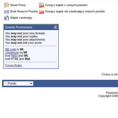
Nowe Posty
Gorący wątek z nowymi postami
Brak Nowych Postów
Gorący wątek nie zawierający nowych postów
Wątek zamknięty
Zasady Postowania
You
may not
post new threads
You
may not
post replies
You
may not
post attachments
You
may not
edit your posts
BB code
is
Wł.
Uśmieszki
są
Wł.
kod
[IMG]
jest
Wł.
kod HTML jest
Wył.
Forum Rules
Czasy w str
Powered b
Copyright ©2000