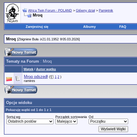
Africa Twin Forum - POLAND
>
Główny dział
>
Pamiętnik
Mroq
Zarejestruj się
Albumy
FAQ
Mroq
[Zbigniew Buła ✰21.01.1952 ✞05.03.2026]
Tematy na Forum
: Mroq
Wątek
/
Autor wątku
Mroq odszedł
(
1
2
)
ramires
Opcje widoku
Pokazuję wątki od 1 do 1 z 1
Sortuj wg
Porządek sortowania
Od