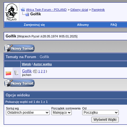
Africa Twin Forum - POLAND
>
Główny dział
>
Pamiętnik
Golfik
Zarejestruj się
Albumy
FAQ
Golfik
[Wojciech Pyzel ✰28.05.1974 ✞05.01.2025]
Tematy na Forum
: Golfik
Wątek
/
Autor wątku
Golfik
(
1
2
3
)
jochen
Opcje widoku
Pokazuję wątki od 1 do 1 z 1
Sortuj wg
Porządek sortowania
Od