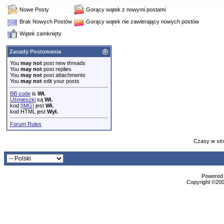
Nowe Posty
Gorący wątek z nowymi postami
Brak Nowych Postów
Gorący wątek nie zawierający nowych postów
Wątek zamknięty
Zasady Postowania
You
may not
post new threads
You
may not
post replies
You
may not
post attachments
You
may not
edit your posts
BB code
is
Wł.
Uśmieszki
są
Wł.
kod
[IMG]
jest
Wł.
kod HTML jest
Wył.
Forum Rules
Czasy w str
Powered b
Copyright ©2000