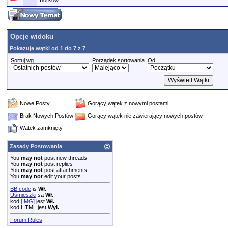
Borkow
Opcje widoku
Pokazuję wątki od 1 do 7 z 7
Sortuj wg
Porządek sortowania
Od
Nowe Posty
Gorący wątek z nowymi postami
Brak Nowych Postów
Gorący wątek nie zawierający nowych postów
Wątek zamknięty
Zasady Postowania
You
may not
post new threads
You
may not
post replies
You
may not
post attachments
You
may not
edit your posts
BB code
is
Wł.
Uśmieszki
są
Wł.
kod
[IMG]
jest
Wł.
kod HTML jest
Wył.
Forum Rules