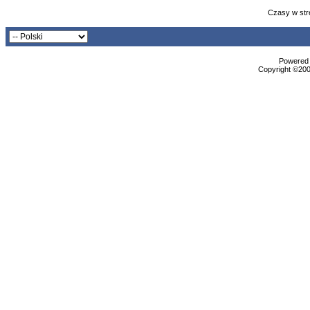
Czasy w str
Powered b
Copyright ©2000