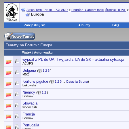
Africa Twin Forum - POLAND
>
Podróże. Całkiem małe, średnie i duże.
Europa
Zarejestruj się
Albumy
FAQ
Tematy na Forum
: Europa
Wątek
/
Autor wątku
wyjazd z PL do UA, I wyjazd z UA do SK - aktualna sytuacja
ACUPS
Bułgaria
(
1
2
3
)
M5Q
Korfu w pigułce
(
1
2
3
...
Ostatnia Strona
)
bukowski
Niemcy
(
1
2
)
Borkow
Słowacja
wooocash
Francja
Borkow
Portugalia