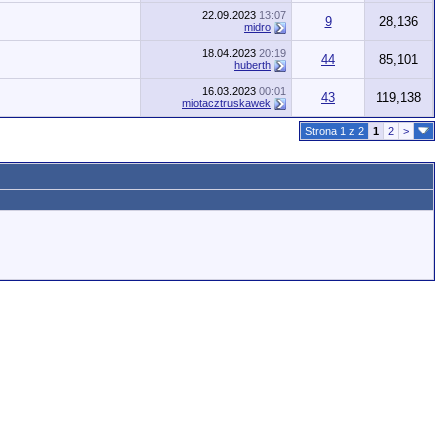
22.09.2023
13:07
9
28,136
midro
18.04.2023
20:19
44
85,101
huberth
16.03.2023
00:01
43
119,138
miotacztruskawek
Strona 1 z 2
1
2
>