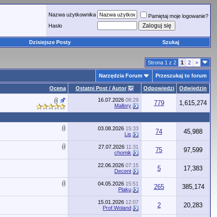
Nazwa użytkownika
Pamiętaj moje logowanie?
Hasło
Dzisiejsze Posty
Szukaj
Strona 1 z 2
1
2
>
Narzędzia Forum
Przeszukaj to forum
Ocena
Ostatni Post / Autor
Odpowiedzi
Odwiedzin
16.07.2026
08:29
779
1,615,274
Mallory
03.08.2026
15:33
74
45,988
Lis
27.07.2026
11:31
75
97,599
chomik
22.06.2026
07:15
5
17,383
Decent
04.05.2026
15:51
265
385,174
Plaku
15.01.2026
12:07
2
20,283
Prof.Woland