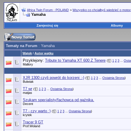
Africa Twin Forum - POLAND
>
Wszystko co chciałbyś wiedzieć o motoc
Yamaha
Zarejestruj się
Albumy
Tematy na Forum
: Yamaha
Wątek
/
Autor wątku
Przyklejony:
Tribute to Yamaha XT 600 Z Tenere
(
1
2
3
...
Osta
Mallory
XJR 1300 czyli powrót do korzeni :-)
(
1
2
3
...
Ostatnia Strona
)
Bulwiak
T7 wr
(
1
2
3
...
Ostatnia Strona
)
matjas
Szukam specjalisty/fachowca od gaźnika.
Decent
T7 - czy warto :)
(
1
2
3
...
Ostatnia Strona
)
krytek
Tracer 9 GT
Prof.Woland