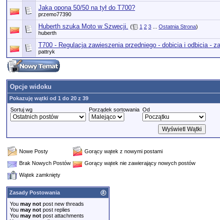
Jaka opona 50/50 na tył do T700?
przemo77390
Huberth szuka Moto w Szwecji.
(
1
2
3
...
Ostatnia Strona
)
huberth
T700 - Regulacja zawieszenia przedniego - dobicia i odbicia - z
pattryk
Opcje widoku
Pokazuję wątki od 1 do 20 z 39
Sortuj wg
Porządek sortowania
Od
Nowe Posty
Gorący wątek z nowymi postami
Brak Nowych Postów
Gorący wątek nie zawierający nowych postów
Wątek zamknięty
Zasady Postowania
You
may not
post new threads
You
may not
post replies
You
may not
post attachments