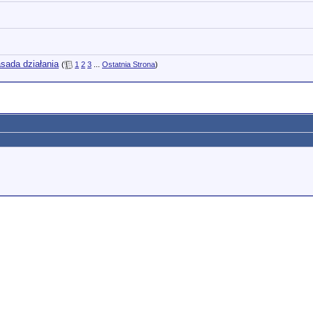
asada działania
(
1
2
3
...
Ostatnia Strona
)