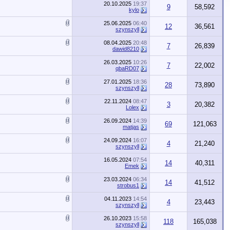
20.10.2025
19:37
9
58,592
kylo
25.06.2025
06:40
12
36,561
szynszyll
08.04.2025
20:48
7
26,839
dawid8210
26.03.2025
10:26
7
22,002
qbaRD07
27.01.2025
18:36
28
73,890
szynszyll
22.11.2024
08:47
3
20,382
Lolex
26.09.2024
14:39
69
121,063
matjas
24.09.2024
16:07
4
21,240
szynszyll
16.05.2024
07:54
14
40,311
Emek
23.03.2024
06:34
14
41,512
strobus1
04.11.2023
14:54
4
23,443
szynszyll
26.10.2023
15:58
118
165,038
szynszyll