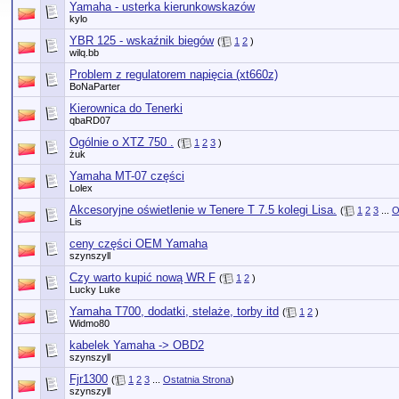
Yamaha - usterka kierunkowskazów
kylo
YBR 125 - wskaźnik biegów
(
1
2
)
wilq.bb
Problem z regulatorem napięcia (xt660z)
BoNaParter
Kierownica do Tenerki
qbaRD07
Ogólnie o XTZ 750 .
(
1
2
3
)
żuk
Yamaha MT-07 części
Lolex
Akcesoryjne oświetlenie w Tenere T 7.5 kolegi Lisa.
(
1
2
3
...
O
Lis
ceny części OEM Yamaha
szynszyll
Czy warto kupić nową WR F
(
1
2
)
Lucky Luke
Yamaha T700, dodatki, stelaże, torby itd
(
1
2
)
Widmo80
kabelek Yamaha -> OBD2
szynszyll
Fjr1300
(
1
2
3
...
Ostatnia Strona
)
szynszyll