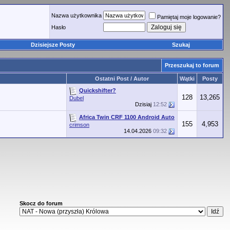
Nazwa użytkownika
Pamiętaj moje logowanie?
Hasło
Dzisiejsze Posty
Szukaj
Przeszukaj to forum
Ostatni Post / Autor
Wątki
Posty
Quickshifter?
128
13,265
Dubel
Dzisiaj
12:52
Africa Twin CRF 1100 Android Auto
155
4,953
crimson
14.04.2026
09:32
Skocz do forum