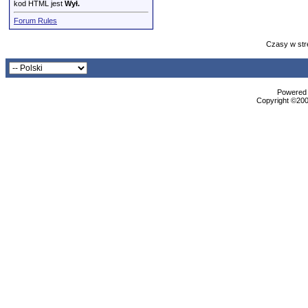
kod HTML jest
Wył.
Forum Rules
Czasy w str
Powered b
Copyright ©2000