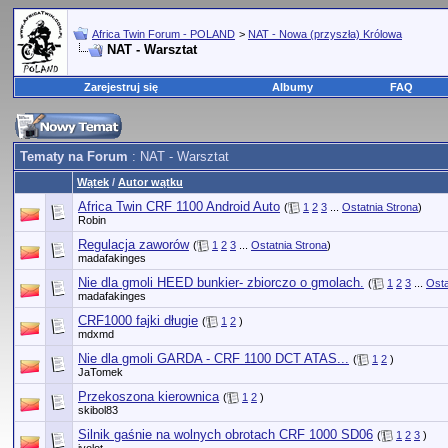
Africa Twin Forum - POLAND
>
NAT - Nowa (przyszła) Królowa
NAT - Warsztat
Zarejestruj się
Albumy
FAQ
Tematy na Forum
: NAT - Warsztat
Wątek
/
Autor wątku
Africa Twin CRF 1100 Android Auto
(
1
2
3
...
Ostatnia Strona
)
Robin
Regulacja zaworów
(
1
2
3
...
Ostatnia Strona
)
madafakinges
Nie dla gmoli HEED bunkier- zbiorczo o gmolach.
(
1
2
3
...
Osta
madafakinges
CRF1000 fajki długie
(
1
2
)
mdxmd
Nie dla gmoli GARDA - CRF 1100 DCT ATAS...
(
1
2
)
JaTomek
Przekoszona kierownica
(
1
2
)
skibol83
Silnik gaśnie na wolnych obrotach CRF 1000 SD06
(
1
2
3
)