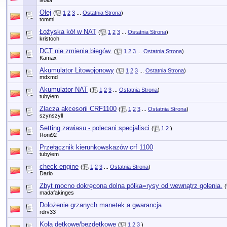
ivolot
Olej
(
1
2
3
...
Ostatnia Strona
)
tommi
Łożyska kół w NAT
(
1
2
3
...
Ostatnia Strona
)
kristoch
DCT nie zmienia biegów.
(
1
2
3
...
Ostatnia Strona
)
Kamax
Akumulator Litowojonowy
(
1
2
3
...
Ostatnia Strona
)
mdxmd
Akumulator NAT
(
1
2
3
...
Ostatnia Strona
)
tubyłem
Zlacza akcesorii CRF1100
(
1
2
3
...
Ostatnia Strona
)
szynszyll
Setting zawiasu - polecani specjalisci
(
1
2
)
Roni92
Przełącznik kierunkowskazów crf 1100
tubyłem
check engine
(
1
2
3
...
Ostatnia Strona
)
Dario
Zbyt mocno dokręcona dolna półka=rysy od wewnątrz golenia.
(
madafakinges
Dołożenie grzanych manetek a gwarancja
rdrv33
Koła dętkowe/bezdętkowe
(
1
2
3
)