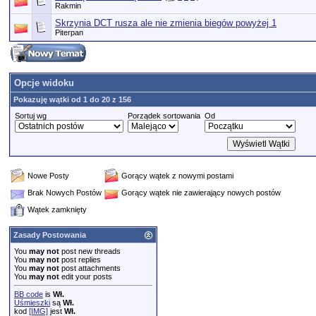
Rakmin
Skrzynia DCT rusza ale nie zmienia biegów powyżej 1
Piterpan
Opcje widoku
Pokazuję wątki od 1 do 20 z 156
Sortuj wg
Porządek sortowania
Od
Nowe Posty
Gorący wątek z nowymi postami
Brak Nowych Postów
Gorący wątek nie zawierający nowych postów
Wątek zamknięty
Zasady Postowania
You
may not
post new threads
You
may not
post replies
You
may not
post attachments
You
may not
edit your posts
BB code
is
Wł.
Uśmieszki
są
Wł.
kod
[IMG]
jest
Wł.