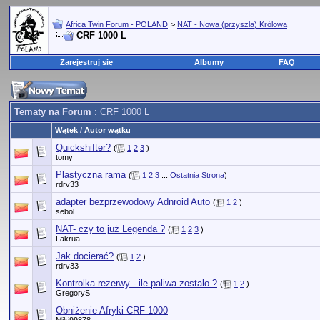
Africa Twin Forum - POLAND
>
NAT - Nowa (przyszła) Królowa
CRF 1000 L
Zarejestruj się
Albumy
FAQ
Tematy na Forum
: CRF 1000 L
Wątek
/
Autor wątku
Quickshifter?
(
1
2
3
)
tomy
Plastyczna rama
(
1
2
3
...
Ostatnia Strona
)
rdrv33
adapter bezprzewodowy Adnroid Auto
(
1
2
)
sebol
NAT- czy to już Legenda ?
(
1
2
3
)
Lakrua
Jak docierać?
(
1
2
)
rdrv33
Kontrolka rezerwy - ile paliwa zostalo ?
(
1
2
)
GregoryS
Obniżenie Afryki CRF 1000