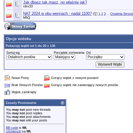
Jak dbasz tak masz, no właśnie jak?
rdrv33
NAT 2024 w obu wersjach - nadal 1100?
(
1
2
3
...
Ostatnia Strona
M5Q
Opcje widoku
Pokazuję wątki od 1 do 20 z 136
Sortuj wg
Porządek sortowania
Od
Nowe Posty
Gorący wątek z nowymi postami
Brak Nowych Postów
Gorący wątek nie zawierający nowych postów
Wątek zamknięty
Zasady Postowania
You
may not
post new threads
You
may not
post replies
You
may not
post attachments
You
may not
edit your posts
BB code
is
Wł.
Uśmieszki
są
Wł.