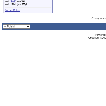
kod
[IMG]
jest
Wł.
kod HTML jest
Wył.
Forum Rules
Czasy w str
Powered b
Copyright ©2000