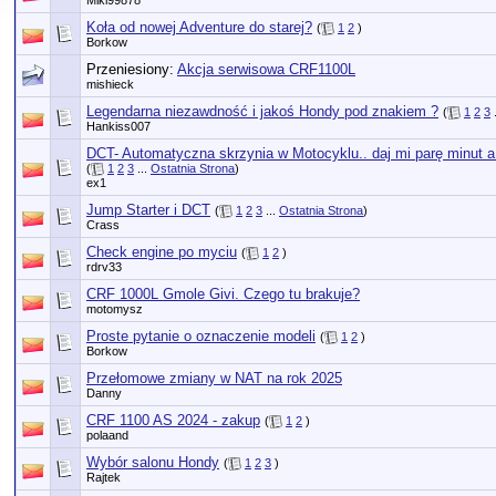
Miki99878
Koła od nowej Adventure do starej?
(
1
2
)
Borkow
Przeniesiony:
Akcja serwisowa CRF1100L
mishieck
Legendarna niezawdność i jakoś Hondy pod znakiem ?
(
1
2
3
Hankiss007
DCT- Automatyczna skrzynia w Motocyklu.. daj mi parę minut 
(
1
2
3
...
Ostatnia Strona
)
ex1
Jump Starter i DCT
(
1
2
3
...
Ostatnia Strona
)
Crass
Check engine po myciu
(
1
2
)
rdrv33
CRF 1000L Gmole Givi. Czego tu brakuje?
motomysz
Proste pytanie o oznaczenie modeli
(
1
2
)
Borkow
Przełomowe zmiany w NAT na rok 2025
Danny
CRF 1100 AS 2024 - zakup
(
1
2
)
polaand
Wybór salonu Hondy
(
1
2
3
)
Rajtek