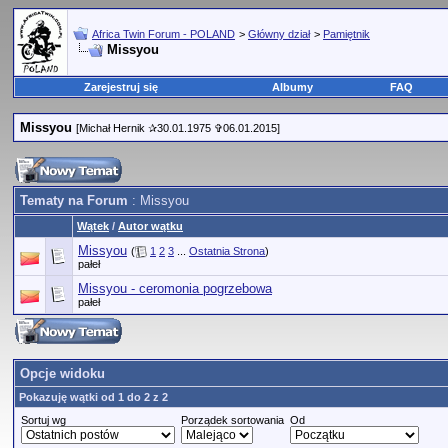
Africa Twin Forum - POLAND
>
Główny dział
>
Pamiętnik
Missyou
Zarejestruj się
Albumy
FAQ
Missyou
[Michał Hernik ✰30.01.1975 ✞06.01.2015]
Tematy na Forum
: Missyou
Wątek
/
Autor wątku
Missyou
(
1
2
3
...
Ostatnia Strona
)
pałeł
Missyou - ceromonia pogrzebowa
pałeł
Opcje widoku
Pokazuję wątki od 1 do 2 z 2
Sortuj wg
Porządek sortowania
Od