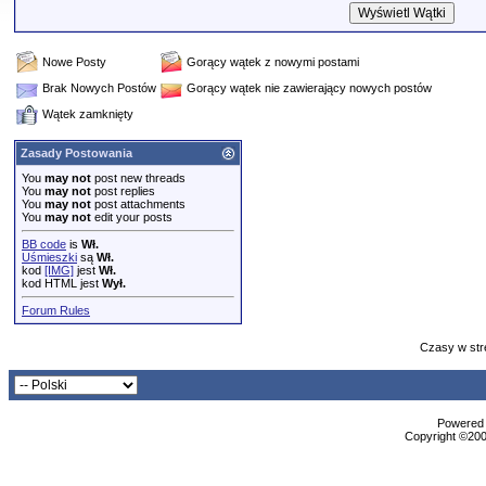
Nowe Posty
Gorący wątek z nowymi postami
Brak Nowych Postów
Gorący wątek nie zawierający nowych postów
Wątek zamknięty
Zasady Postowania
You
may not
post new threads
You
may not
post replies
You
may not
post attachments
You
may not
edit your posts
BB code
is
Wł.
Uśmieszki
są
Wł.
kod
[IMG]
jest
Wł.
kod HTML jest
Wył.
Forum Rules
Czasy w str
Powered b
Copyright ©2000