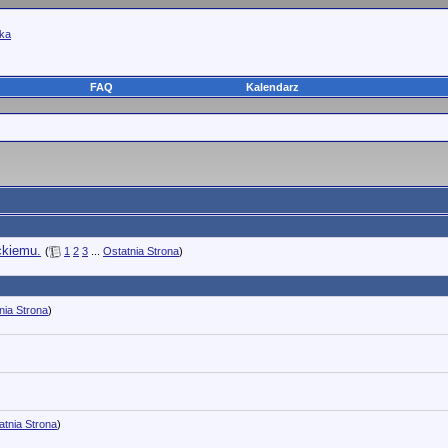
yka
FAQ
Kalendarz
ckiemu.
(
1
2
3
...
Ostatnia Strona
)
nia Strona
)
atnia Strona
)