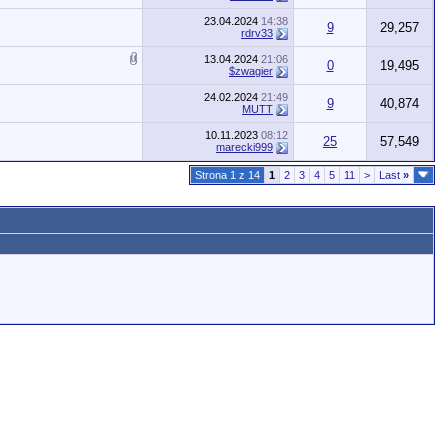
23.04.2024
14:38
9
29,257
rdrv33
13.04.2024
21:06
0
19,495
$zwagier
24.02.2024
21:49
9
40,874
MUTT
10.11.2023
08:12
25
57,549
marecki999
Strona 1 z 14
1
2
3
4
5
11
>
Last
»