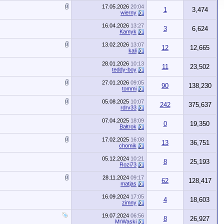
17.05.2026
20:04
1
3,474
wierny
16.04.2026
13:27
3
6,624
Kamyk
13.02.2026
13:07
12
12,665
kali
28.01.2026
10:13
11
23,502
teddy-boy
27.01.2026
09:05
90
138,230
tommi
05.08.2025
10:07
242
375,637
rdrv33
07.04.2025
18:09
0
19,350
Bałtrok
17.02.2025
16:08
13
36,751
chomik
05.12.2024
10:21
8
25,193
Rozi73
28.11.2024
09:17
62
128,417
matjas
16.09.2024
17:05
4
18,603
zimny
19.07.2024
06:56
8
26,927
MrWaski