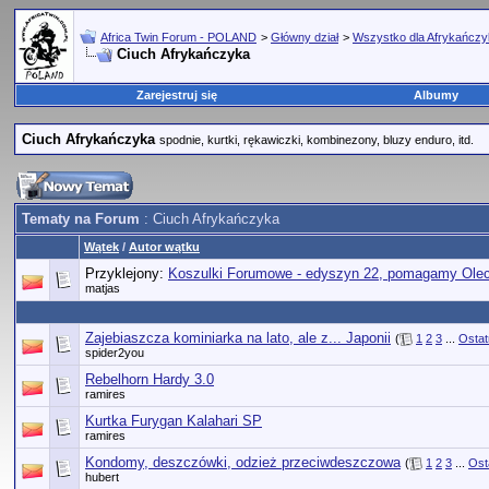
Africa Twin Forum - POLAND
>
Główny dział
>
Wszystko dla Afrykańcz
Ciuch Afrykańczyka
Zarejestruj się
Albumy
Ciuch Afrykańczyka
spodnie, kurtki, rękawiczki, kombinezony, bluzy enduro, itd.
Tematy na Forum
: Ciuch Afrykańczyka
Wątek
/
Autor wątku
Przyklejony:
Koszulki Forumowe - edyszyn 22, pomagamy Ole
matjas
Zajebiaszcza kominiarka na lato, ale z... Japonii
(
1
2
3
...
Ostat
spider2you
Rebelhorn Hardy 3.0
ramires
Kurtka Furygan Kalahari SP
ramires
Kondomy, deszczówki, odzież przeciwdeszczowa
(
1
2
3
...
Ost
hubert