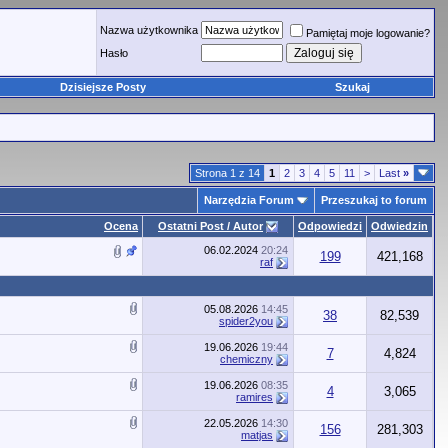
Nazwa użytkownika
Pamiętaj moje logowanie?
Hasło
Dzisiejsze Posty
Szukaj
Strona 1 z 14
1
2
3
4
5
11
>
Last
»
Narzędzia Forum
Przeszukaj to forum
Ocena
Ostatni Post / Autor
Odpowiedzi
Odwiedzin
06.02.2024
20:24
199
421,168
raf
05.08.2026
14:45
38
82,539
spider2you
19.06.2026
19:44
7
4,824
chemiczny
19.06.2026
08:35
4
3,065
ramires
22.05.2026
14:30
156
281,303
matjas