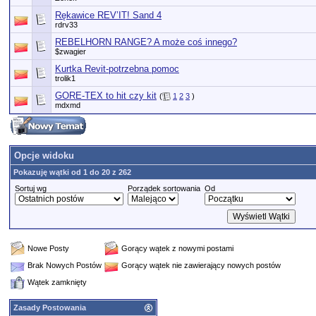
Rękawice REV’IT! Sand 4
rdrv33
REBELHORN RANGE? A może coś innego?
$zwagier
Kurtka Revit-potrzebna pomoc
trolik1
GORE-TEX to hit czy kit
(
1
2
3
)
mdxmd
Opcje widoku
Pokazuję wątki od 1 do 20 z 262
Sortuj wg
Porządek sortowania
Od
Nowe Posty
Gorący wątek z nowymi postami
Brak Nowych Postów
Gorący wątek nie zawierający nowych postów
Wątek zamknięty
Zasady Postowania