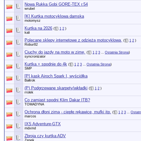
Nowa Rukka Gobi GORE-TEX r.54
wrubel
[K] Kurtka motocyklowa damska
motomysz
Kurtka na 2026
(
1
2
)
kali
Polecane sklepy internetowe z odzieżą motocyklową.
(
1
2
)
Robur82
Ciuchy do jazdy na moto w zimę.
(
1
2
3
...
Ostatnia Strona
)
syncronizator
Kurtka + spodnie do 4k
(
1
2
3
...
Ostatnia Strona
)
SMP
[P] kask Airoch Spark I, wyściółka
Bałtrok
(P) Podgrzewane skarpety/wkładki
(
1
2
)
rrolek
Co zamiast spodni Klim Dakar ITB?
TOMADYNA
Ochrona dłoni zimą - ciepłe rękawice, mufki itp.
(
1
2
3
...
Ostatn
marcos
IXS Adventure-GTX
mdxmd
Zbroja czy kurtka ADV
Zenek