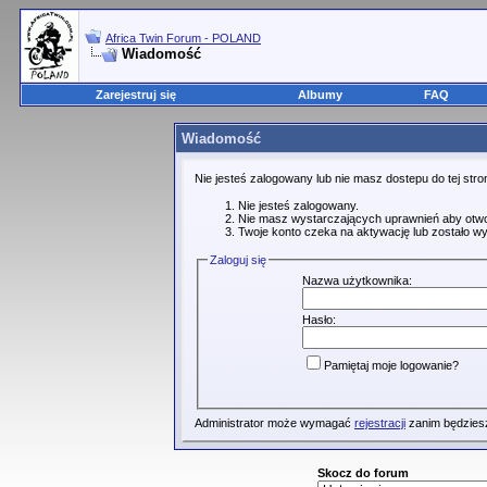
Africa Twin Forum - POLAND
Wiadomość
Zarejestruj się
Albumy
FAQ
Wiadomość
Nie jesteś zalogowany lub nie masz dostepu do tej st
Nie jesteś zalogowany.
Nie masz wystarczających uprawnień aby otwo
Twoje konto czeka na aktywację lub zostało wy
Zaloguj się
Nazwa użytkownika:
Hasło:
Pamiętaj moje logowanie?
Administrator może wymagać
rejestracji
zanim będziesz
Skocz do forum