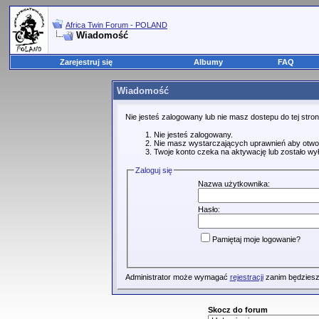
Africa Twin Forum - POLAND
Wiadomość
Zarejestruj się
Albumy
FAQ
Wiadomość
Nie jesteś zalogowany lub nie masz dostepu do tej str
Nie jesteś zalogowany.
Nie masz wystarczających uprawnień aby otwo
Twoje konto czeka na aktywację lub zostało wy
Zaloguj się
Nazwa użytkownika:
Hasło:
Pamiętaj moje logowanie?
Administrator może wymagać
rejestracji
zanim będziesz
Skocz do forum