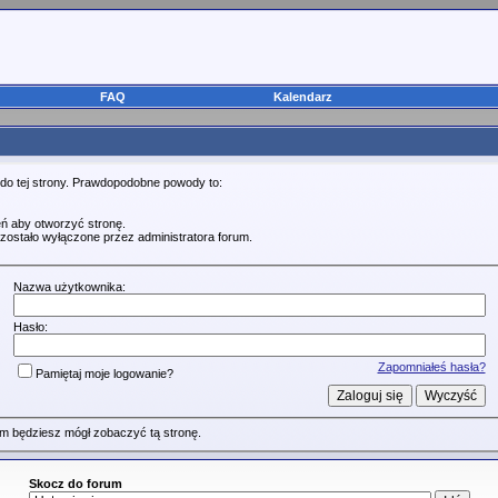
FAQ
Kalendarz
 do tej strony. Prawdopodobne powody to:
ń aby otworzyć stronę.
zostało wyłączone przez administratora forum.
Nazwa użytkownika:
Hasło:
Zapomniałeś hasła?
Pamiętaj moje logowanie?
m będziesz mógł zobaczyć tą stronę.
Skocz do forum