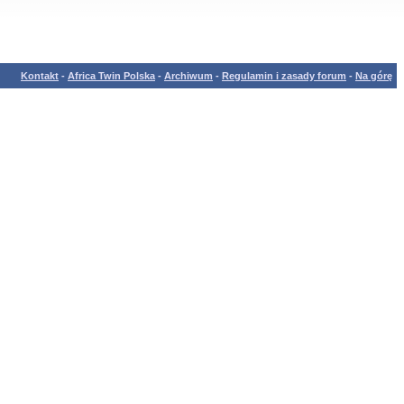
Kontakt
-
Africa Twin Polska
-
Archiwum
-
Regulamin i zasady forum
-
Na górę