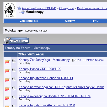
Africa Twin Forum - POLAND
>
Główny dział
>
Dział Producentów i Dos
Motokanapy
Zarejestruj się
Albumy
FAQ
Motokanapy
Akcesoryjne kanapy
Tematy na Forum
: Motokanapy
Wątek
/
Autor wątku
Kanapy Zet Johny`ego - Motokanapy
(
1
2
3
...
Ostatnia Strona
)
Zet Johny
Kanapy Honda CRF 1000/1100
Zet Johny
Kanapa turystyczna Honda VFR 800 Fi
Zet Johny
Kanapa na wzór oryginału RD07 granat+czarny+napisy Honda
Zet Johny
Kanapa akcesoryjna Honda XRV 750 RD07 i RD07a
Zet Johny
Kanapa turystyczna Africa Twin RD03/04