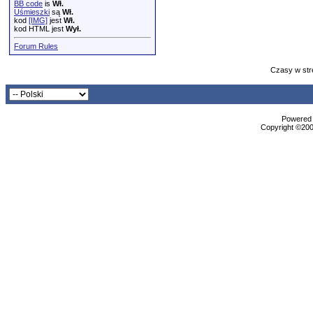
BB code
is
Wł.
Uśmieszki
są
Wł.
kod
[IMG]
jest
Wł.
kod HTML jest
Wył.
Forum Rules
Czasy w str
Powered b
Copyright ©2000