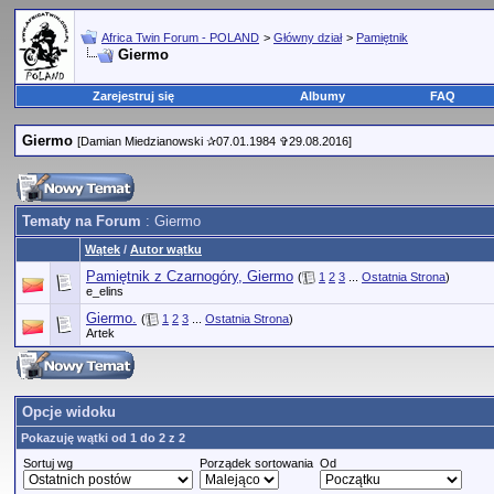
Africa Twin Forum - POLAND
>
Główny dział
>
Pamiętnik
Giermo
Zarejestruj się
Albumy
FAQ
Giermo
[Damian Miedzianowski ✰07.01.1984 ✞29.08.2016]
Tematy na Forum
: Giermo
Wątek
/
Autor wątku
Pamiętnik z Czarnogóry, Giermo
(
1
2
3
...
Ostatnia Strona
)
e_elins
Giermo.
(
1
2
3
...
Ostatnia Strona
)
Artek
Opcje widoku
Pokazuję wątki od 1 do 2 z 2
Sortuj wg
Porządek sortowania
Od