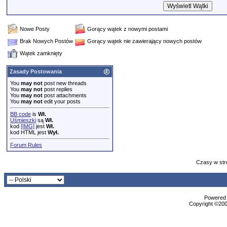
Nowe Posty
Gorący wątek z nowymi postami
Brak Nowych Postów
Gorący wątek nie zawierający nowych postów
Wątek zamknięty
Zasady Postowania
You
may not
post new threads
You
may not
post replies
You
may not
post attachments
You
may not
edit your posts
BB code
is
Wł.
Uśmieszki
są
Wł.
kod
[IMG]
jest
Wł.
kod HTML jest
Wył.
Forum Rules
Czasy w str
Powered b
Copyright ©2000