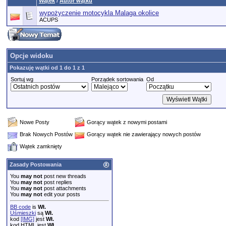
Wątek
/
Autor wątku
wypożyczenie motocykla Malaga okolice
ACUPS
Opcje widoku
Pokazuję wątki od 1 do 1 z 1
Sortuj wg
Porządek sortowania
Od
Nowe Posty
Gorący wątek z nowymi postami
Brak Nowych Postów
Gorący wątek nie zawierający nowych postów
Wątek zamknięty
Zasady Postowania
You
may not
post new threads
You
may not
post replies
You
may not
post attachments
You
may not
edit your posts
BB code
is
Wł.
Uśmieszki
są
Wł.
kod
[IMG]
jest
Wł.
kod HTML jest
Wł.