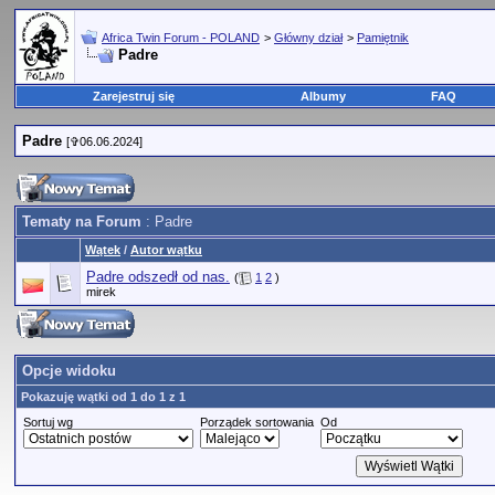
Africa Twin Forum - POLAND
>
Główny dział
>
Pamiętnik
Padre
Zarejestruj się
Albumy
FAQ
Padre
[✞06.06.2024]
Tematy na Forum
: Padre
Wątek
/
Autor wątku
Padre odszedł od nas.
(
1
2
)
mirek
Opcje widoku
Pokazuję wątki od 1 do 1 z 1
Sortuj wg
Porządek sortowania
Od