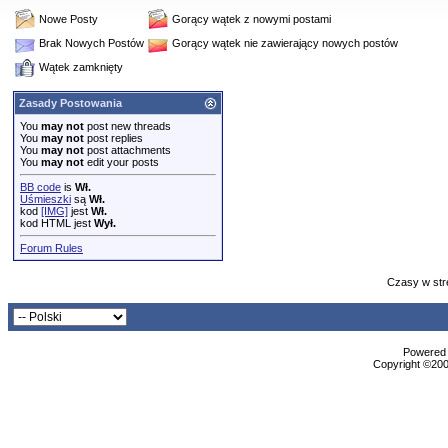
Nowe Posty
Gorący wątek z nowymi postami
Brak Nowych Postów
Gorący wątek nie zawierający nowych postów
Wątek zamknięty
Zasady Postowania
You
may not
post new threads
You
may not
post replies
You
may not
post attachments
You
may not
edit your posts
BB code
is
Wł.
Uśmieszki
są
Wł.
kod
[IMG]
jest
Wł.
kod HTML jest
Wył.
Forum Rules
Czasy w str
Powered b
Copyright ©2000