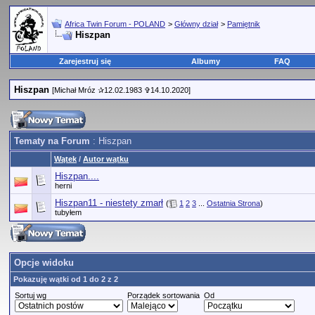
Africa Twin Forum - POLAND
>
Główny dział
>
Pamiętnik
Hiszpan
Zarejestruj się
Albumy
FAQ
Hiszpan
[Michał Mróz ✰12.02.1983 ✞14.10.2020]
Tematy na Forum
: Hiszpan
Wątek
/
Autor wątku
Hiszpan....
herni
Hiszpan11 - niestety zmarł
(
1
2
3
...
Ostatnia Strona
)
tubyłem
Opcje widoku
Pokazuję wątki od 1 do 2 z 2
Sortuj wg
Porządek sortowania
Od