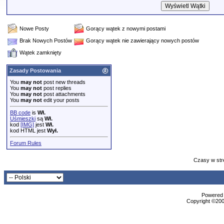
Nowe Posty
Gorący wątek z nowymi postami
Brak Nowych Postów
Gorący wątek nie zawierający nowych postów
Wątek zamknięty
Zasady Postowania
You
may not
post new threads
You
may not
post replies
You
may not
post attachments
You
may not
edit your posts
BB code
is
Wł.
Uśmieszki
są
Wł.
kod
[IMG]
jest
Wł.
kod HTML jest
Wył.
Forum Rules
Czasy w str
Powered b
Copyright ©2000