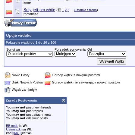
jorge
Buty jett pro white
(
1
2
3
...
Ostatnia Strona
)
ramoneza
Opcje widoku
Pokazuję wątki od 1 do 20 z 100
Sortuj wg
Porządek sortowania
Od
Nowe Posty
Gorący wątek z nowymi postami
Brak Nowych Postów
Gorący wątek nie zawierający nowych postów
Wątek zamknięty
Zasady Postowania
You
may not
post new threads
You
may not
post replies
You
may not
post attachments
You
may not
edit your posts
BB code
is
Wł.
Uśmieszki
są
Wł.
kod
[IMG]
jest
Wł.