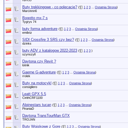
rdrv33
Buty trekkingowe - co polecacie?
(
1
2
3
...
Ostatnia Strona
)
Marcinnn6
Bogotto mx-7 s
Tygrys 74
buty forma adventure
(
1
2
3
...
Ostatnia Strona
)
emilxtz
SIDI Crossfire 3 SRS czy bez?
(
1
2
3
...
Ostatnia Strona
)
dzinks
buty ADV z katalogow 2022-2023
(
1
2
3
)
szynszyll
Daytona czy Revit ?
lotnik
Gaerne G-adventure
(
1
2
3
...
Ostatnia Strona
)
rrolek
Buty na motocykl
(
1
2
3
...
Ostatnia Strona
)
consigliero
Leatt GPX 5.5
CirithCRF1100
Alpinestars tucan
(
1
2
3
...
Ostatnia Strona
)
PiraniaD
Daytona TransTourMan GTX
TROJAN
Buty Wojskowe z Gore
(
1
2
3
...
Ostatnia Strona
)