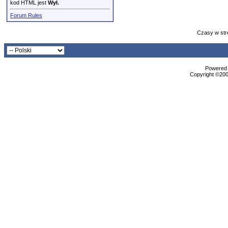
kod HTML jest
Wył.
Forum Rules
Czasy w str
Powered b
Copyright ©2000