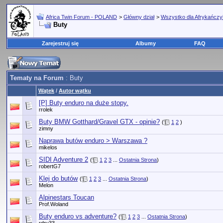
Africa Twin Forum - POLAND
>
Główny dział
>
Wszystko dla Afrykańcz
Buty
Zarejestruj się
Albumy
FAQ
Tematy na Forum
: Buty
Wątek
/
Autor wątku
[P] Buty enduro na duże stopy.
rrolek
Buty BMW Gotthard/Gravel GTX - opinie?
(
1
2
)
zimny
Naprawa butów enduro > Warszawa ?
mikelos
SIDI Adventure 2
(
1
2
3
...
Ostatnia Strona
)
robertG7
Klej do butów
(
1
2
3
...
Ostatnia Strona
)
Melon
Alpinestars Toucan
Prof.Woland
Buty enduro vs adventure?
(
1
2
3
...
Ostatnia Strona
)