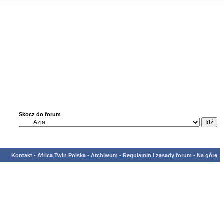
Skocz do forum
Kontakt
-
Africa Twin Polska
-
Archiwum
-
Regulamin i zasady forum
-
Na górę