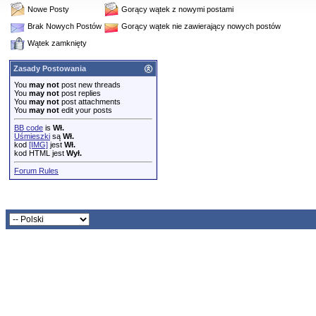
Nowe Posty
Gorący wątek z nowymi postami
Brak Nowych Postów
Gorący wątek nie zawierający nowych postów
Wątek zamknięty
Zasady Postowania
You
may not
post new threads
You
may not
post replies
You
may not
post attachments
You
may not
edit your posts
BB code
is
Wł.
Uśmieszki
są
Wł.
kod
[IMG]
jest
Wł.
kod HTML jest
Wył.
Forum Rules