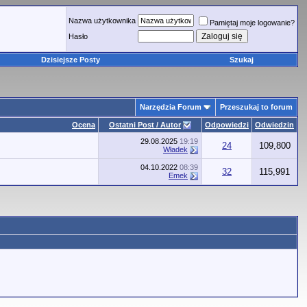
Nazwa użytkownika
Pamiętaj moje logowanie?
Hasło
Dzisiejsze Posty
Szukaj
Narzędzia Forum
Przeszukaj to forum
Ocena
Ostatni Post / Autor
Odpowiedzi
Odwiedzin
29.08.2025
19:19
24
109,800
Władek
04.10.2022
08:39
32
115,991
Emek