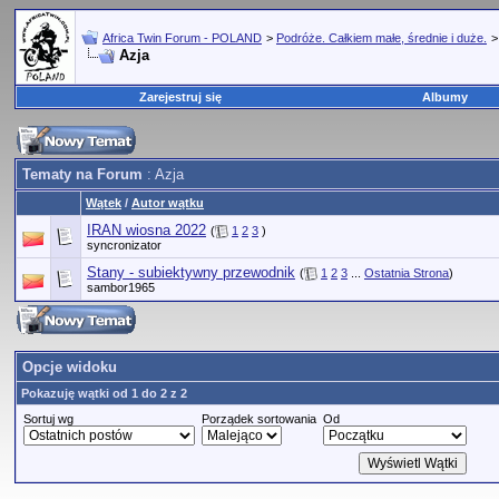
Africa Twin Forum - POLAND
>
Podróże. Całkiem małe, średnie i duże.
Azja
Zarejestruj się
Albumy
Tematy na Forum
: Azja
Wątek
/
Autor wątku
IRAN wiosna 2022
(
1
2
3
)
syncronizator
Stany - subiektywny przewodnik
(
1
2
3
...
Ostatnia Strona
)
sambor1965
Opcje widoku
Pokazuję wątki od 1 do 2 z 2
Sortuj wg
Porządek sortowania
Od