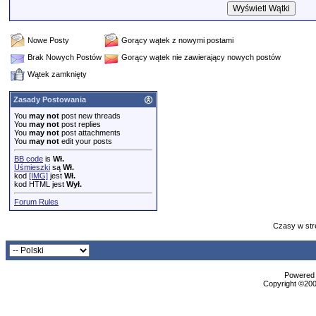
Nowe Posty
Gorący wątek z nowymi postami
Brak Nowych Postów
Gorący wątek nie zawierający nowych postów
Wątek zamknięty
Zasady Postowania
You
may not
post new threads
You
may not
post replies
You
may not
post attachments
You
may not
edit your posts
BB code
is
Wł.
Uśmieszki
są
Wł.
kod
[IMG]
jest
Wł.
kod HTML jest
Wył.
Forum Rules
Czasy w str
Powered b
Copyright ©2000