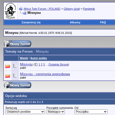
Africa Twin Forum - POLAND
>
Główny dział
>
Pamiętnik
Missyou
Zarejestruj się
Albumy
FAQ
Missyou
[Michał Hernik ✰30.01.1975 ✞06.01.2015]
Tematy na Forum
: Missyou
Wątek
/
Autor wątku
Missyou
(
1
2
3
...
Ostatnia Strona
)
pałeł
Missyou - ceromonia pogrzebowa
pałeł
Opcje widoku
Pokazuję wątki od 1 do 2 z 2
Sortuj wg
Porządek sortowania
Od