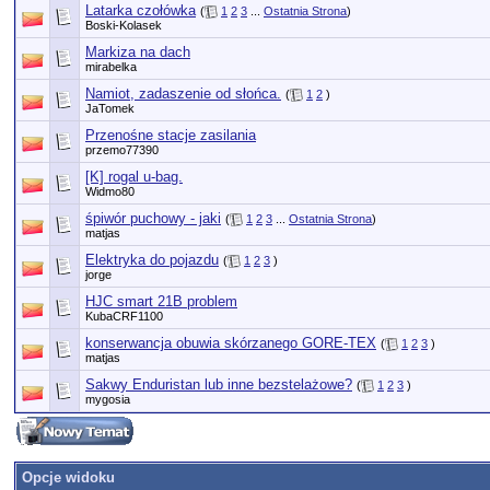
Latarka czołówka
(
1
2
3
...
Ostatnia Strona
)
Boski-Kolasek
Markiza na dach
mirabelka
Namiot, zadaszenie od słońca.
(
1
2
)
JaTomek
Przenośne stacje zasilania
przemo77390
[K] rogal u-bag.
Widmo80
śpiwór puchowy - jaki
(
1
2
3
...
Ostatnia Strona
)
matjas
Elektryka do pojazdu
(
1
2
3
)
jorge
HJC smart 21B problem
KubaCRF1100
konserwancja obuwia skórzanego GORE-TEX
(
1
2
3
)
matjas
Sakwy Enduristan lub inne bezstelażowe?
(
1
2
3
)
mygosia
Opcje widoku