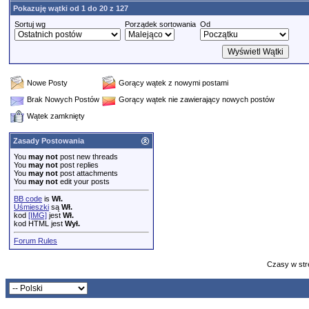
Pokazuję wątki od 1 do 20 z 127
Sortuj wg
Porządek sortowania
Od
Nowe Posty
Gorący wątek z nowymi postami
Brak Nowych Postów
Gorący wątek nie zawierający nowych postów
Wątek zamknięty
Zasady Postowania
You
may not
post new threads
You
may not
post replies
You
may not
post attachments
You
may not
edit your posts
BB code
is
Wł.
Uśmieszki
są
Wł.
kod
[IMG]
jest
Wł.
kod HTML jest
Wył.
Forum Rules
Czasy w str