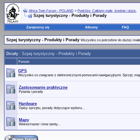
Africa Twin Forum - POLAND
>
Podróże. Całkiem małe, średnie i duże.
Szpej turystyczny - Produkty i Porady
Zarejestruj się
Albumy
FAQ
Szpej turystyczny - Produkty i Porady
Wszystko co potrzebne do dużej i małej
Działy
: Szpej turystyczny - Produkty i Porady
Forum
GPS
Wszystko co związane z elektronicznymi pomocami nawigacyjnymi. Sprzęt, map
Zastosowanie praktyczne
Pytania i porady
Hardware
Opisy sprzętu, porady dotyczące wyboru...
Mapy
Wektor/raster i inne tamty...