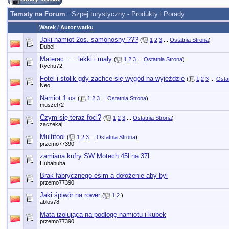
Tematy na Forum
: Szpej turystyczny - Produkty i Porady
Wątek
/
Autor wątku
Jaki namiot 2os. samonosny ???
(
1
2
3
...
Ostatnia Strona
)
Dubel
Materac ..... lekki i mały
(
1
2
3
...
Ostatnia Strona
)
Rychu72
Fotel i stolik gdy zachce się wygód na wyjeździe
(
1
2
3
...
Osta
Neo
Namiot 1 os
(
1
2
3
...
Ostatnia Strona
)
muszel72
Czym się teraz foci?
(
1
2
3
...
Ostatnia Strona
)
zaczekaj
Multitool
(
1
2
3
...
Ostatnia Strona
)
przemo77390
zamiana kufry SW Motech 45l na 37l
Hubabuba
Brak fabrycznego esim a dołożenie aby byl
przemo77390
Jaki śpiwór na rower
(
1
2
)
ablos78
Mata izolująca na podłogę namiotu i kubek
przemo77390