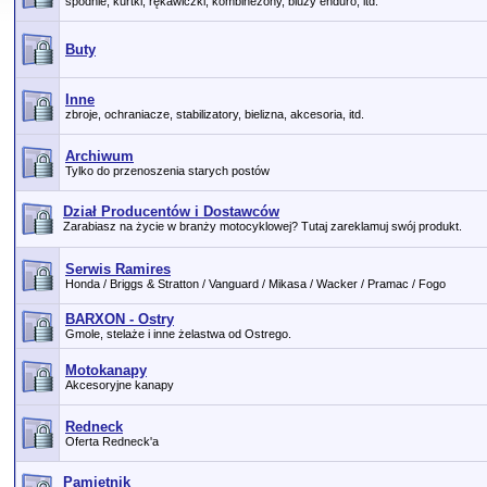
spodnie, kurtki, rękawiczki, kombinezony, bluzy enduro, itd.
Buty
Inne
zbroje, ochraniacze, stabilizatory, bielizna, akcesoria, itd.
Archiwum
Tylko do przenoszenia starych postów
Dział Producentów i Dostawców
Zarabiasz na życie w branży motocyklowej? Tutaj zareklamuj swój produkt.
Serwis Ramires
Honda / Briggs & Stratton / Vanguard / Mikasa / Wacker / Pramac / Fogo
BARXON - Ostry
Gmole, stelaże i inne żelastwa od Ostrego.
Motokanapy
Akcesoryjne kanapy
Redneck
Oferta Redneck'a
Pamiętnik