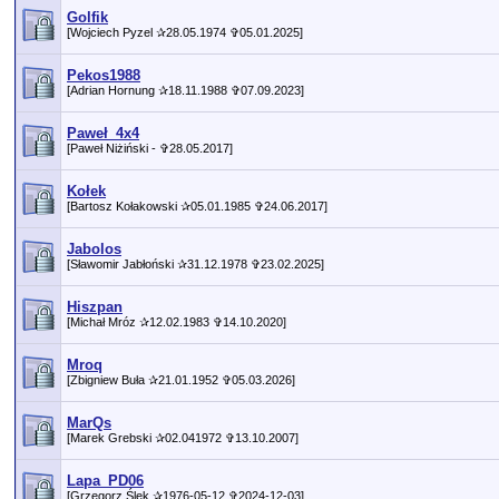
Golfik
[Wojciech Pyzel ✰28.05.1974 ✞05.01.2025]
Pekos1988
[Adrian Hornung ✰18.11.1988 ✞07.09.2023]
Paweł_4x4
[Paweł Niżiński - ✞28.05.2017]
Kołek
[Bartosz Kołakowski ✰05.01.1985 ✞24.06.2017]
Jabolos
[Sławomir Jabłoński ✰31.12.1978 ✞23.02.2025]
Hiszpan
[Michał Mróz ✰12.02.1983 ✞14.10.2020]
Mroq
[Zbigniew Buła ✰21.01.1952 ✞05.03.2026]
MarQs
[Marek Grebski ✰02.041972 ✞13.10.2007]
Lapa_PD06
[Grzegorz Ślęk ✰1976-05-12 ✞2024-12-03]