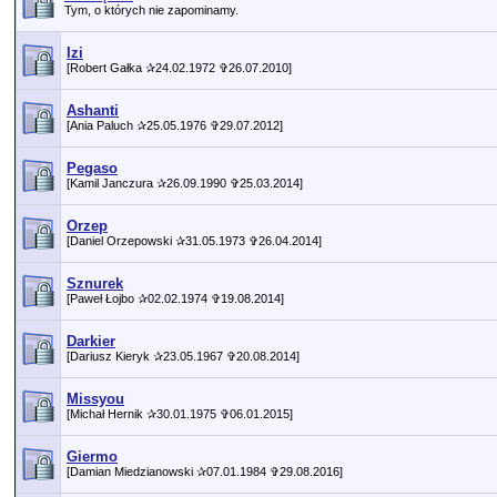
Tym, o których nie zapominamy.
Izi
[Robert Gałka ✰24.02.1972 ✞26.07.2010]
Ashanti
[Ania Paluch ✰25.05.1976 ✞29.07.2012]
Pegaso
[Kamil Janczura ✰26.09.1990 ✞25.03.2014]
Orzep
[Daniel Orzepowski ✰31.05.1973 ✞26.04.2014]
Sznurek
[Paweł Łojbo ✰02.02.1974 ✞19.08.2014]
Darkier
[Dariusz Kieryk ✰23.05.1967 ✞20.08.2014]
Missyou
[Michał Hernik ✰30.01.1975 ✞06.01.2015]
Giermo
[Damian Miedzianowski ✰07.01.1984 ✞29.08.2016]