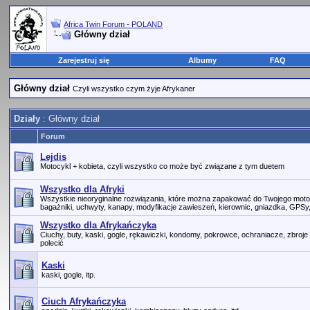
Africa Twin Forum - POLAND
Główny dział
Zarejestruj się
Albumy
FAQ
Główny dział
Czyli wszystko czym żyje Afrykaner
Działy
: Główny dział
Forum
Lejdis
Motocykl + kobieta, czyli wszystko co może być związane z tym duetem
Wszystko dla Afryki
Wszystkie nieoryginalne rozwiązania, które można zapakować do Twojego motoc
bagażniki, uchwyty, kanapy, modyfikacje zawieszeń, kierownic, gniazdka, GPSy, dy
Wszystko dla Afrykańczyka
Ciuchy, buty, kaski, gogle, rękawiczki, kondomy, pokrowce, ochraniacze, zbroje 
polecić
Kaski
kaski, gogle, itp.
Ciuch Afrykańczyka