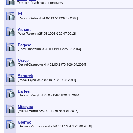
Tym, o których nie zapominamy.
Izi
[Robert Gałka ✰24.02.1972 ✞26.07.2010]
Ashanti
[Ania Paluch ✰25.05.1976 ✞29.07.2012]
Pegaso
[Kamil Janczura ✰26.09.1990 ✞25.03.2014]
Orzep
[Daniel Orzepowski ✰31.05.1973 ✞26.04.2014]
Sznurek
[Paweł Łojbo ✰02.02.1974 ✞19.08.2014]
Darkier
[Dariusz Kieryk ✰23.05.1967 ✞20.08.2014]
Missyou
[Michał Hernik ✰30.01.1975 ✞06.01.2015]
Giermo
[Damian Miedzianowski ✰07.01.1984 ✞29.08.2016]