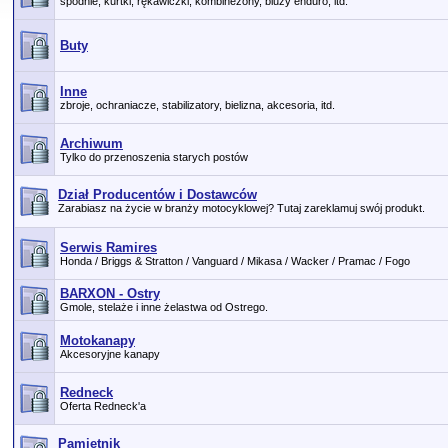
spodnie, kurtki, rękawiczki, kombinezony, bluzy enduro, itd.
Buty
Inne
zbroje, ochraniacze, stabilizatory, bielizna, akcesoria, itd.
Archiwum
Tylko do przenoszenia starych postów
Dział Producentów i Dostawców
Zarabiasz na życie w branży motocyklowej? Tutaj zareklamuj swój produkt.
Serwis Ramires
Honda / Briggs & Stratton / Vanguard / Mikasa / Wacker / Pramac / Fogo
BARXON - Ostry
Gmole, stelaże i inne żelastwa od Ostrego.
Motokanapy
Akcesoryjne kanapy
Redneck
Oferta Redneck'a
Pamiętnik