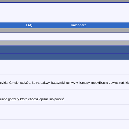
FAQ
Kalendarz
kla. Gmole, stelaże, kufry, sakwy, bagażniki, uchwyty, kanapy, modyfikacje zawieszeń, ki
i inne gadżety które chcesz opisać lub polecić