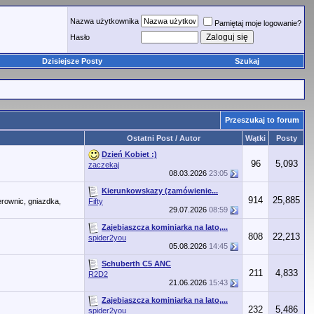
Nazwa użytkownika
Pamiętaj moje logowanie?
Hasło
Dzisiejsze Posty
Szukaj
Przeszukaj to forum
Ostatni Post / Autor
Wątki
Posty
Dzień Kobiet :)
96
5,093
zaczekaj
08.03.2026
23:05
Kierunkowskazy (zamówienie...
914
25,885
erownic, gniazdka,
Fifty
29.07.2026
08:59
Zajebiaszcza kominiarka na lato,...
808
22,213
spider2you
05.08.2026
14:45
Schuberth C5 ANC
211
4,833
R2D2
21.06.2026
15:43
Zajebiaszcza kominiarka na lato,...
232
5,486
spider2you