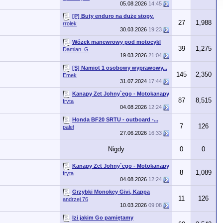
05.08.2026
14:45
[P] Buty enduro na duże stopy.
27
1,988
rrolek
30.03.2026
19:23
Wózek manewrowy pod motocykl
39
1,275
Damian_G
19.03.2026
21:04
[S] Namiot 1 osobowy wyprawowy...
145
2,350
Emek
31.07.2024
17:44
Kanapy Zet Johny`ego - Motokanapy
87
8,515
fryta
04.08.2026
12:24
Honda BF20 SRTU - outboard -...
7
126
pałeł
27.06.2026
16:33
Nigdy
0
0
Kanapy Zet Johny`ego - Motokanapy
8
1,089
fryta
04.08.2026
12:24
Grzybki Monokey Givi, Kappa
11
126
andrzej 76
10.03.2026
09:08
Izi jakim Go pamiętamy