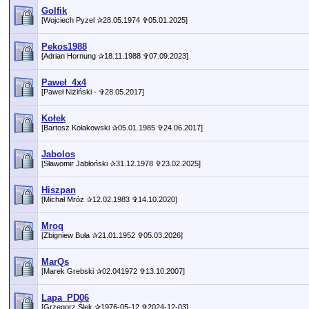
Golfik
[Wojciech Pyzel ✰28.05.1974 ✞05.01.2025]
Pekos1988
[Adrian Hornung ✰18.11.1988 ✞07.09.2023]
Paweł_4x4
[Paweł Niżiński - ✞28.05.2017]
Kołek
[Bartosz Kołakowski ✰05.01.1985 ✞24.06.2017]
Jabolos
[Sławomir Jabłoński ✰31.12.1978 ✞23.02.2025]
Hiszpan
[Michał Mróz ✰12.02.1983 ✞14.10.2020]
Mroq
[Zbigniew Buła ✰21.01.1952 ✞05.03.2026]
MarQs
[Marek Grebski ✰02.041972 ✞13.10.2007]
Lapa_PD06
[Grzegorz Ślęk ✰1976-05-12 ✞2024-12-03]