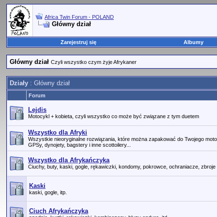
Africa Twin Forum - POLAND
Główny dział
Zarejestruj się
Albumy
Główny dział
Czyli wszystko czym żyje Afrykaner
Działy
: Główny dział
Forum
Lejdis
Motocykl + kobieta, czyli wszystko co może być związane z tym duetem
Wszystko dla Afryki
Wszystkie nieoryginalne rozwiązania, które można zapakować do Twojego motocy
GPSy, dynojety, bagstery i inne scottoilery...
Wszystko dla Afrykańczyka
Ciuchy, buty, kaski, gogle, rękawiczki, kondomy, pokrowce, ochraniacze, zbroje 
Kaski
kaski, gogle, itp.
Ciuch Afrykańczyka