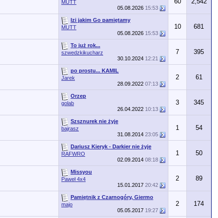
60
2,542
MUTT
05.08.2026
15:53
Izi jakim Go pamiętamy
10
681
MUTT
05.08.2026
15:53
To już rok...
7
395
szwedzkikucharz
30.10.2024
12:21
po prostu... KAMIL
2
61
Jarek
28.09.2022
07:13
Orzep
3
345
golab
26.04.2022
10:13
Szsznurek nie żyje
1
54
bajrasz
31.08.2014
23:05
Dariusz Kieryk - Darkier nie żyje
1
50
RAFWRO
02.09.2014
08:18
Missyou
2
89
Paweł 4x4
15.01.2017
20:42
Pamiętnik z Czarnogóry, Giermo
2
174
majo
05.05.2017
19:27