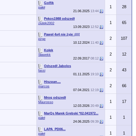
Golfik
1
28
pałeł
21.06.2025
13:44
Pekos1988 odszedł
1
65
ziutek2002
13.09.2023
12:52
Paweł 4x4 nie żyje :((((
2
107
jorge
10.12.2024
11:40
Kołek
2
12
Sławekk
22.09.2017
08:12
Odszedł Jabolos
2
43
fassi
01.11.2025
19:10
Hiszpan....
2
66
marcos
07.04.2021
12:19
Mroq odszedł
1
17
Maurosso
12.03.2026
20:49
MarQs Marek Grebski *02.041972...
1
1
pałeł
24.06.2025
09:39
LAPA_PD06...
1
1
pałeł