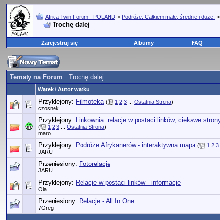
Africa Twin Forum - POLAND
>
Podróże. Całkiem małe, średnie i duże.
Trochę dalej
Zarejestruj się
Albumy
FAQ
Tematy na Forum
: Trochę dalej
Wątek
/
Autor wątku
Przyklejony:
Filmoteka
(
1
2
3
...
Ostatnia Strona
)
czosnek
Przyklejony:
Linkownia: relacje w postaci linków, ciekawe stron
(
1
2
3
...
Ostatnia Strona
)
maro
Przyklejony:
Podróże Afrykanerów - interaktywna mapa
(
1
2
3
JARU
Przeniesiony:
Fotorelacje
JARU
Przyklejony:
Relacje w postaci linków - informacje
Ola
Przeniesiony:
Relacje - All In One
7Greg