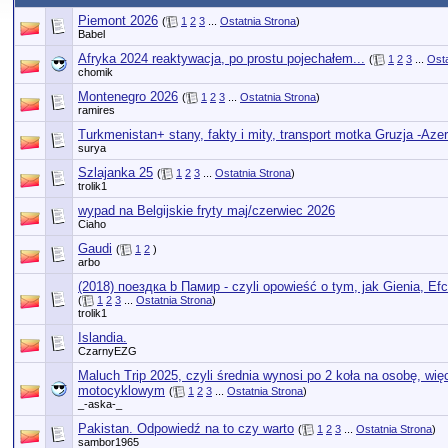
Piemont 2026
(
1
2
3
...
Ostatnia Strona
)
Babel
Afryka 2024 reaktywacja, po prostu pojechałem...
(
1
2
3
...
Osta
chomik
Montenegro 2026
(
1
2
3
...
Ostatnia Strona
)
ramires
Turkmenistan+ stany, fakty i mity, transport motka Gruzja -Aze
surya
Szlajanka 25
(
1
2
3
...
Ostatnia Strona
)
trolik1
wypad na Belgijskie fryty maj/czerwiec 2026
Ciaho
Gaudi
(
1
2
)
arbo
(2018) поездка b Памир - czyli opowieść o tym, jak Gienia, Ef
(
1
2
3
...
Ostatnia Strona
)
trolik1
Islandia.
CzarnyEZG
Maluch Trip 2025, czyli średnia wynosi po 2 koła na osobę, wi
motocyklowym
(
1
2
3
...
Ostatnia Strona
)
_-aska-_
Pakistan. Odpowiedź na to czy warto
(
1
2
3
...
Ostatnia Strona
)
sambor1965