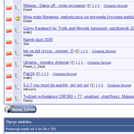
Malaga - Dakar off - moje wyzwanie
(
1
2
3
...
Ostatnia Strona
)
Dubel
Moja mała Norwegia, niekończąca się przygoda (życiowa podró
Dubel
Górny Karabach by Trolik and Woytek (wrzesień- październik 2
trolik1
Namib dust 2026
Sub
lek na ból rzycia - zimowy :D
(
1
2
3
...
Ostatnia Strona
)
matjas
Ukraina - moralny dylemat
(
1
2
3
...
Ostatnia Strona
)
Pawel_z_Jasla
Pak24
(
1
2
3
...
Ostatnia Strona
)
trolik1
5-1-7 you must be quickly, go! go! go!
(
1
2
3
...
Ostatnia Strona
)
wilczyca
Tydzień w Andaluzji CRF300 + T7, grudzień, start/finisz: Malag
Danny
Opcje widoku
Pokazuję wątki od 1 do 20 z 703