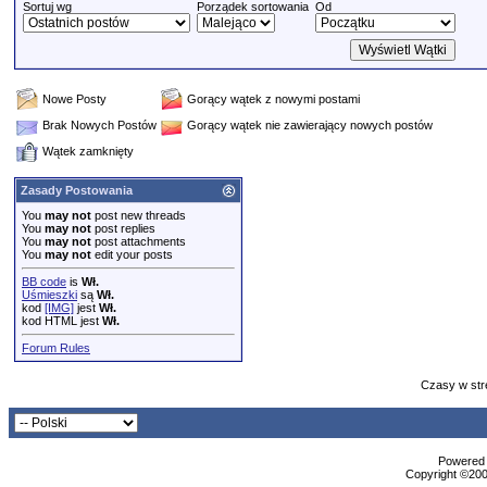
Sortuj wg
Porządek sortowania
Od
Nowe Posty
Gorący wątek z nowymi postami
Brak Nowych Postów
Gorący wątek nie zawierający nowych postów
Wątek zamknięty
Zasady Postowania
You
may not
post new threads
You
may not
post replies
You
may not
post attachments
You
may not
edit your posts
BB code
is
Wł.
Uśmieszki
są
Wł.
kod
[IMG]
jest
Wł.
kod HTML jest
Wł.
Forum Rules
Czasy w str
Powered b
Copyright ©2000