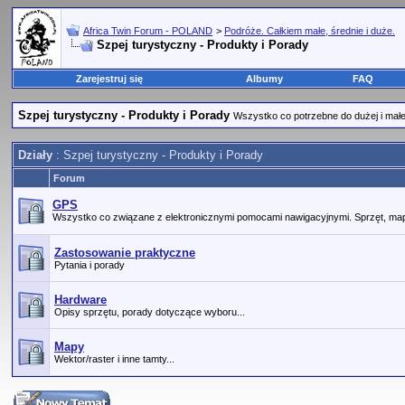
Africa Twin Forum - POLAND
>
Podróże. Całkiem małe, średnie i duże.
Szpej turystyczny - Produkty i Porady
Zarejestruj się
Albumy
FAQ
Szpej turystyczny - Produkty i Porady
Wszystko co potrzebne do dużej i małej
Działy
: Szpej turystyczny - Produkty i Porady
Forum
GPS
Wszystko co związane z elektronicznymi pomocami nawigacyjnymi. Sprzęt, map
Zastosowanie praktyczne
Pytania i porady
Hardware
Opisy sprzętu, porady dotyczące wyboru...
Mapy
Wektor/raster i inne tamty...