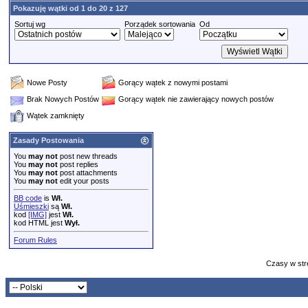
Pokazuję wątki od 1 do 20 z 127
Sortuj wg
Porządek sortowania
Od
Nowe Posty
Gorący wątek z nowymi postami
Brak Nowych Postów
Gorący wątek nie zawierający nowych postów
Wątek zamknięty
Zasady Postowania
You
may not
post new threads
You
may not
post replies
You
may not
post attachments
You
may not
edit your posts
BB code
is
Wł.
Uśmieszki
są
Wł.
kod
[IMG]
jest
Wł.
kod HTML jest
Wył.
Forum Rules
Czasy w str