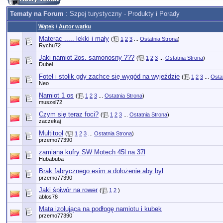
Tematy na Forum
: Szpej turystyczny - Produkty i Porady
Wątek
/
Autor wątku
Materac ..... lekki i mały
(
1
2
3
...
Ostatnia Strona
)
Rychu72
Jaki namiot 2os. samonosny ???
(
1
2
3
...
Ostatnia Strona
)
Dubel
Fotel i stolik gdy zachce się wygód na wyjeździe
(
1
2
3
...
Osta
Neo
Namiot 1 os
(
1
2
3
...
Ostatnia Strona
)
muszel72
Czym się teraz foci?
(
1
2
3
...
Ostatnia Strona
)
zaczekaj
Multitool
(
1
2
3
...
Ostatnia Strona
)
przemo77390
zamiana kufry SW Motech 45l na 37l
Hubabuba
Brak fabrycznego esim a dołożenie aby byl
przemo77390
Jaki śpiwór na rower
(
1
2
)
ablos78
Mata izolująca na podłogę namiotu i kubek
przemo77390