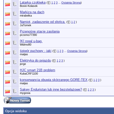
Latarka czołówka
(
1
2
3
...
Ostatnia Strona
)
Boski-Kolasek
Markiza na dach
mirabelka
Namiot, zadaszenie od słońca.
(
1
2
)
JaTomek
Przenośne stacje zasilania
przemo77390
[K] rogal u-bag.
Widmo80
śpiwór puchowy - jaki
(
1
2
3
...
Ostatnia Strona
)
matjas
Elektryka do pojazdu
(
1
2
3
)
jorge
HJC smart 21B problem
KubaCRF1100
konserwancja obuwia skórzanego GORE-TEX
(
1
2
3
)
matjas
Sakwy Enduristan lub inne bezstelażowe?
(
1
2
3
)
mygosia
Opcje widoku